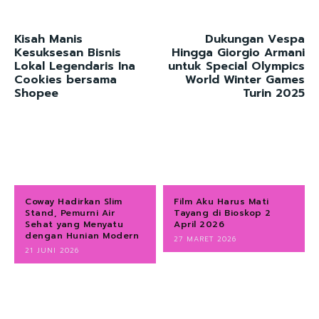
Kisah Manis
Dukungan Vespa
Kesuksesan Bisnis
Hingga Giorgio Armani
Lokal Legendaris Ina
untuk Special Olympics
Cookies bersama
World Winter Games
Shopee
Turin 2025
Coway Hadirkan Slim
Film Aku Harus Mati
Stand, Pemurni Air
Tayang di Bioskop 2
Sehat yang Menyatu
April 2026
dengan Hunian Modern
27 MARET 2026
21 JUNI 2026