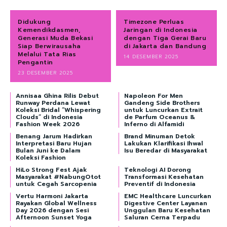
Didukung
Timezone Perluas
Kemendikdasmen,
Jaringan di Indonesia
Generasi Muda Bekasi
dengan Tiga Gerai Baru
Siap Berwirausaha
di Jakarta dan Bandung
Melalui Tata Rias
14 DESEMBER 2025
Pengantin
23 DESEMBER 2025
Annisaa Ghina Rilis Debut
Napoleon For Men
Runway Perdana Lewat
Gandeng Side Brothers
Koleksi Bridal “Whispering
untuk Luncurkan Extrait
Clouds” di Indonesia
de Parfum Oceanus &
Fashion Week 2026
Inferno di Alfamidi
Benang Jarum Hadirkan
Brand Minuman Detok
Interpretasi Baru Hujan
Lakukan Klarifikasi Ihwal
Bulan Juni ke Dalam
Isu Beredar di Masyarakat
Koleksi Fashion
HiLo Strong Fest Ajak
Teknologi AI Dorong
Masyarakat #NabungOtot
Transformasi Kesehatan
untuk Cegah Sarcopenia
Preventif di Indonesia
Vertu Harmoni Jakarta
EMC Healthcare Luncurkan
Rayakan Global Wellness
Digestive Center Layanan
Day 2026 dengan Sesi
Unggulan Baru Kesehatan
Afternoon Sunset Yoga
Saluran Cerna Terpadu