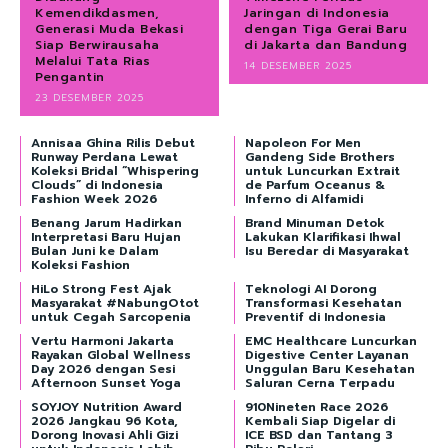
Kemendikdasmen,
Jaringan di Indonesia
Generasi Muda Bekasi
dengan Tiga Gerai Baru
Siap Berwirausaha
di Jakarta dan Bandung
Melalui Tata Rias
14 DESEMBER 2025
Pengantin
23 DESEMBER 2025
Annisaa Ghina Rilis Debut
Napoleon For Men
Runway Perdana Lewat
Gandeng Side Brothers
Koleksi Bridal “Whispering
untuk Luncurkan Extrait
Clouds” di Indonesia
de Parfum Oceanus &
Fashion Week 2026
Inferno di Alfamidi
Benang Jarum Hadirkan
Brand Minuman Detok
Interpretasi Baru Hujan
Lakukan Klarifikasi Ihwal
Bulan Juni ke Dalam
Isu Beredar di Masyarakat
Koleksi Fashion
HiLo Strong Fest Ajak
Teknologi AI Dorong
Masyarakat #NabungOtot
Transformasi Kesehatan
untuk Cegah Sarcopenia
Preventif di Indonesia
Vertu Harmoni Jakarta
EMC Healthcare Luncurkan
Rayakan Global Wellness
Digestive Center Layanan
Day 2026 dengan Sesi
Unggulan Baru Kesehatan
Afternoon Sunset Yoga
Saluran Cerna Terpadu
SOYJOY Nutrition Award
910Nineten Race 2026
2026 Jangkau 96 Kota,
Kembali Siap Digelar di
Dorong Inovasi Ahli Gizi
ICE BSD dan Tantang 3