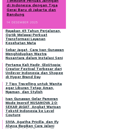
Timezone Perluas Jaringan
di Indonesia dengan Tiga
Gerai Baru di Jakarta dan
Bandung
14 DESEMBER 2025
Rayakan 45 Tahun Perjalanan,
Optik Melawai Perkuat
Transformasi Layanan
Kesehatan Mata
Sekar Jagat, Cara Ivan Gunawan
Menghidupkan Wastra
Nusantara dalam Instalasi Seni
Pertama Kali Hadir, GloUtopia:
Creator Festival Terbesar dari
Unilever Indonesia dan Shopee
di Hyper Brand Day
7 Tips Travelling untuk Wanita
agar Liburan Tetap Aman,
Nyaman, dan Stylish
Ivan Gunawan Gelar Pameran
Mode Imersif NUSANOVA 2.0:
SEKAR JAGAT, Angkat Warisan
Tekstil Indonesia ke Level
Couture
SIVIA, Agatha Pricilla, dan Ify
Alyssa Bagikan Cara Jalani