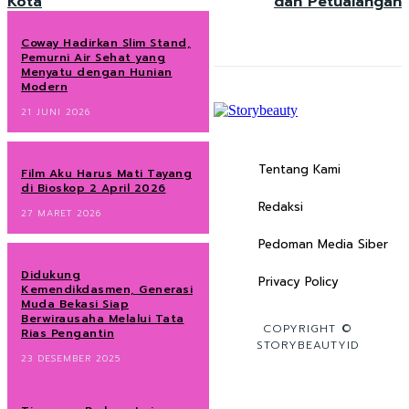
Kota
dan Petualangan
Coway Hadirkan Slim Stand,
Pemurni Air Sehat yang
Menyatu dengan Hunian
Modern
21 JUNI 2026
Tentang Kami
Film Aku Harus Mati Tayang
di Bioskop 2 April 2026
Redaksi
27 MARET 2026
Pedoman Media Siber
Didukung
Privacy Policy
Kemendikdasmen, Generasi
Muda Bekasi Siap
Berwirausaha Melalui Tata
COPYRIGHT ©
Rias Pengantin
STORYBEAUTYID
23 DESEMBER 2025