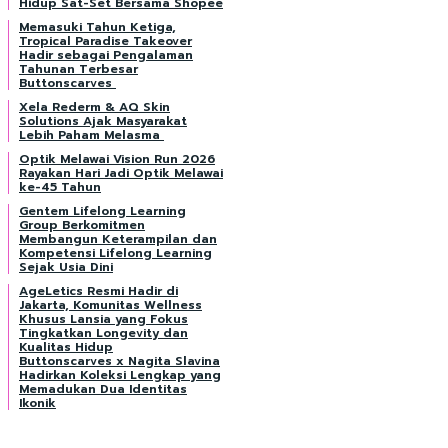
Hidup Sat-Set Bersama Shopee
Memasuki Tahun Ketiga,
Tropical Paradise Takeover
Hadir sebagai Pengalaman
Tahunan Terbesar
Buttonscarves
Xela Rederm & AQ Skin
Solutions Ajak Masyarakat
Lebih Paham Melasma
Optik Melawai Vision Run 2026
Rayakan Hari Jadi Optik Melawai
ke-45 Tahun
Gentem Lifelong Learning
Group Berkomitmen
Membangun Keterampilan dan
Kompetensi Lifelong Learning
Sejak Usia Dini
AgeLetics Resmi Hadir di
Jakarta, Komunitas Wellness
Khusus Lansia yang Fokus
Tingkatkan Longevity dan
Kualitas Hidup
Buttonscarves x Nagita Slavina
Hadirkan Koleksi Lengkap yang
Memadukan Dua Identitas
Ikonik