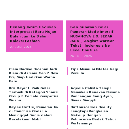
Benang Jarum Hadirkan
Ivan Gunawan Gelar
Interpretasi Baru Hujan
Pameran Mode Imersif
Bulan Juni ke Dalam
NUSANOVA 2.0: SEKAR
Koleksi Fashion
JAGAT, Angkat Warisan
Tekstil Indonesia ke
27 JULI 2026
Level Couture
26 JULI 2026
Ciara Nadine Brosnan Jadi
Tips Memulai Pilates bagi
Kiara di Asmara Gen Z New
Pemula
Era, Siap Hadirkan Warna
Baru
Kris Dayanti Raih Gelar
Aqeela Calista Tampil
Terbaik di Kategori Shanzi
Memukau Kenakan Busana
Group E Female Kompetisi
Rancangan Sang Ayah,
Wushu
Dimas Singgih
Kaylee Hottle, Pemeran Jia
Buttonscarves Beauty
di Franchise Godzilla
Lengkapi Rangkaian
Meninggal Dunia dalam
Makeup dengan
Kecelakaan Mobil
Peluncuran Bedak Tabur
Pertamanya