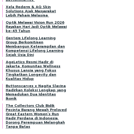
Xela Rederm & AQ Skin
Solutions Ajak Masyarakat
Lebih Paham Melasma
Optik Melawai Vision Run 2026
Rayakan Hari Jadi Optik Melawai
ke-45 Tahun
Gentem Lifelong Learning
Group Berkomitmen
Membangun Keterampilan dan
Kompetensi Lifelong Learning
Sejak Usia Dini
AgeLetics Resmi Hadir di
Jakarta, Komunitas Wellness
Khusus Lansia yang Fokus
Tingkatkan Longevity dan
Kualitas Hidup
Buttonscarves x Nagita Slavina
Hadirkan Koleksi Lengkap yang
Memadukan Dua Identitas
Ikonik
The Collectors Club Bidik
Pecinta Barang Mewah Preloved
Great Eastern Women’s Run
Hadir Perdana di Indonesia,
Dorong Perempuan Melangkah
Tanpa Batas