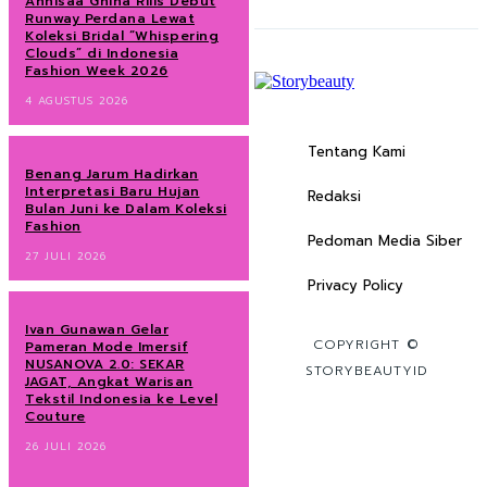
Annisaa Ghina Rilis Debut
Runway Perdana Lewat
Koleksi Bridal “Whispering
Clouds” di Indonesia
Fashion Week 2026
4 AGUSTUS 2026
Tentang Kami
Benang Jarum Hadirkan
Interpretasi Baru Hujan
Redaksi
Bulan Juni ke Dalam Koleksi
Fashion
Pedoman Media Siber
27 JULI 2026
Privacy Policy
Ivan Gunawan Gelar
COPYRIGHT ©
Pameran Mode Imersif
NUSANOVA 2.0: SEKAR
STORYBEAUTYID
JAGAT, Angkat Warisan
Tekstil Indonesia ke Level
Couture
26 JULI 2026