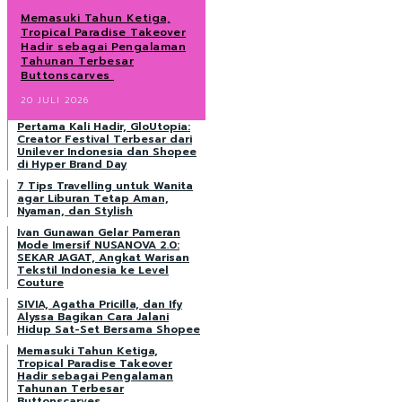
Memasuki Tahun Ketiga,
Tropical Paradise Takeover
Hadir sebagai Pengalaman
Tahunan Terbesar
Buttonscarves
20 JULI 2026
Pertama Kali Hadir, GloUtopia:
Creator Festival Terbesar dari
Unilever Indonesia dan Shopee
di Hyper Brand Day
7 Tips Travelling untuk Wanita
agar Liburan Tetap Aman,
Nyaman, dan Stylish
Ivan Gunawan Gelar Pameran
Mode Imersif NUSANOVA 2.0:
SEKAR JAGAT, Angkat Warisan
Tekstil Indonesia ke Level
Couture
SIVIA, Agatha Pricilla, dan Ify
Alyssa Bagikan Cara Jalani
Hidup Sat-Set Bersama Shopee
Memasuki Tahun Ketiga,
Tropical Paradise Takeover
Hadir sebagai Pengalaman
Tahunan Terbesar
Buttonscarves