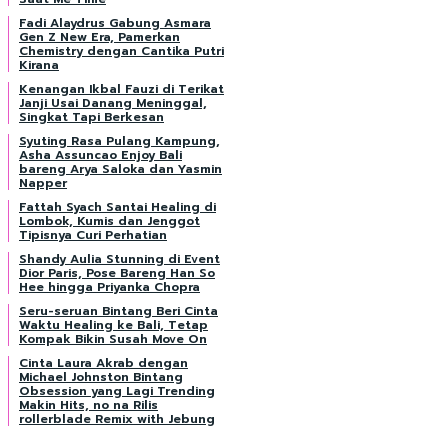
Fadi Alaydrus Gabung Asmara
Gen Z New Era, Pamerkan
Chemistry dengan Cantika Putri
Kirana
Kenangan Ikbal Fauzi di Terikat
Janji Usai Danang Meninggal,
Singkat Tapi Berkesan
Syuting Rasa Pulang Kampung,
Asha Assuncao Enjoy Bali
bareng Arya Saloka dan Yasmin
Napper
Fattah Syach Santai Healing di
Lombok, Kumis dan Jenggot
Tipisnya Curi Perhatian
Shandy Aulia Stunning di Event
Dior Paris, Pose Bareng Han So
Hee hingga Priyanka Chopra
Seru-seruan Bintang Beri Cinta
Waktu Healing ke Bali, Tetap
Kompak Bikin Susah Move On
Cinta Laura Akrab dengan
Michael Johnston Bintang
Obsession yang Lagi Trending
Makin Hits, no na Rilis
rollerblade Remix with Jebung