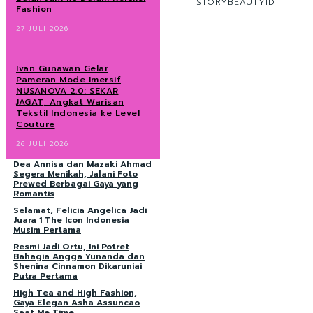
STORYBEAUTYID
Fashion
27 JULI 2026
Ivan Gunawan Gelar
Pameran Mode Imersif
NUSANOVA 2.0: SEKAR
JAGAT, Angkat Warisan
Tekstil Indonesia ke Level
Couture
26 JULI 2026
Dea Annisa dan Mazaki Ahmad
Segera Menikah, Jalani Foto
Prewed Berbagai Gaya yang
Romantis
Selamat, Felicia Angelica Jadi
Juara 1 The Icon Indonesia
Musim Pertama
Resmi Jadi Ortu, Ini Potret
Bahagia Angga Yunanda dan
Shenina Cinnamon Dikaruniai
Putra Pertama
High Tea and High Fashion,
Gaya Elegan Asha Assuncao
Saat Me Time