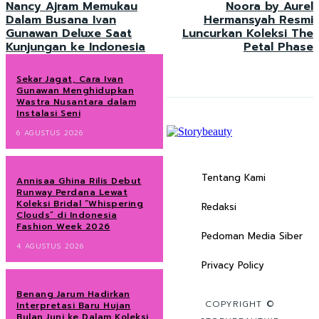
Nancy Ajram Memukau
Noora by Aurel
Dalam Busana Ivan
Hermansyah Resmi
Gunawan Deluxe Saat
Luncurkan Koleksi The
Kunjungan ke Indonesia
Petal Phase
Sekar Jagat, Cara Ivan
Gunawan Menghidupkan
Wastra Nusantara dalam
Instalasi Seni
6 AGUSTUS 2026
Tentang Kami
Annisaa Ghina Rilis Debut
Runway Perdana Lewat
Koleksi Bridal “Whispering
Redaksi
Clouds” di Indonesia
Fashion Week 2026
Pedoman Media Siber
4 AGUSTUS 2026
Privacy Policy
Benang Jarum Hadirkan
COPYRIGHT ©
Interpretasi Baru Hujan
Bulan Juni ke Dalam Koleksi