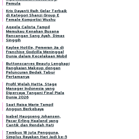
Pemula
Kris Dayanti Raih Gelar Terbaik
di Kategori Shanzi Group E
Female Kompetisi Wushu
Aqeela Calista Tampil
Memukau Kenakan Busana
Rancangan Sang Ayah, Dimas
Singgih
Kaylee Hottle, Pemeran Jia di
Franchise Godzilla Meninggal
Dunia dalam Kecelakaan Mobil
Buttonscarves Beauty Lengkapi
Rangkaian Makeup dengan
Peluncuran Bedak Tabur
Pertamanya
Profil Welah Hatta, Stage
Manager Indonesia yang
Dipercaya Tangani Final Piala
Dunia 2026
Saat Raisa Marie Tampil
Anggun Berkebaya
Isabel Haugseng Johansen,
Pacar Erling Haaland yang
Cantik dan Rendah Hati
Tembus 18 juta Pengguna,
Simplus Rayakan Hari Jadi ke-5