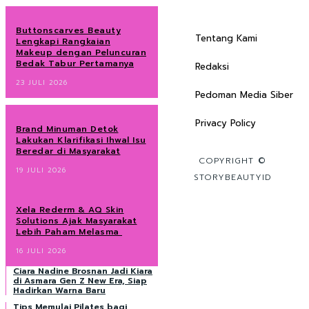
Buttonscarves Beauty
Tentang Kami
Lengkapi Rangkaian
Makeup dengan Peluncuran
Bedak Tabur Pertamanya
Redaksi
23 JULI 2026
Pedoman Media Siber
Privacy Policy
Brand Minuman Detok
Lakukan Klarifikasi Ihwal Isu
Beredar di Masyarakat
COPYRIGHT ©
19 JULI 2026
STORYBEAUTYID
Xela Rederm & AQ Skin
Solutions Ajak Masyarakat
Lebih Paham Melasma
16 JULI 2026
Ciara Nadine Brosnan Jadi Kiara
di Asmara Gen Z New Era, Siap
Hadirkan Warna Baru
Tips Memulai Pilates bagi