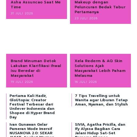
Asha Assuncao Saat Me
Makeup dengan
Time
Peluncuran Bedak Tabur
Pertamanya
31 JULI 2026
23 JULI 2026
Brand Minuman Detok
Xela Rederm & AQ Skin
Lakukan Klarifikasi Ihwal
Solutions Ajak
Isu Beredar di
Masyarakat Lebih Paham
Masyarakat
Melasma
19 JULI 2026
16 JULI 2026
Pertama Kali Hadir,
7 Tips Travelling untuk
GloUtopia: Creator
Wanita agar Liburan Tetap
Festival Terbesar dari
Aman, Nyaman, dan Stylish
Unilever Indonesia dan
Shopee di Hyper Brand
Day
Ivan Gunawan Gelar
SIVIA, Agatha Pricilla, dan
Pameran Mode Imersif
Ify Alyssa Bagikan Cara
NUSANOVA 2.0: SEKAR
Jalani Hidup Sat-Set