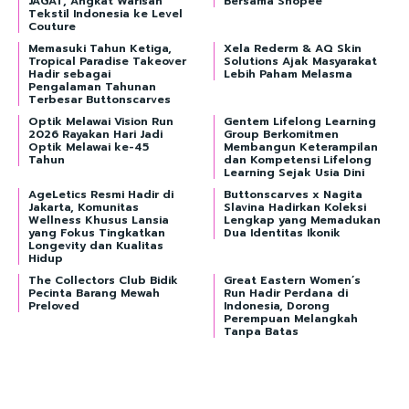
JAGAT, Angkat Warisan
Bersama Shopee
Tekstil Indonesia ke Level
Couture
Memasuki Tahun Ketiga,
Xela Rederm & AQ Skin
Tropical Paradise Takeover
Solutions Ajak Masyarakat
Hadir sebagai
Lebih Paham Melasma
Pengalaman Tahunan
Terbesar Buttonscarves
Optik Melawai Vision Run
Gentem Lifelong Learning
2026 Rayakan Hari Jadi
Group Berkomitmen
Optik Melawai ke-45
Membangun Keterampilan
Tahun
dan Kompetensi Lifelong
Learning Sejak Usia Dini
AgeLetics Resmi Hadir di
Buttonscarves x Nagita
Jakarta, Komunitas
Slavina Hadirkan Koleksi
Wellness Khusus Lansia
Lengkap yang Memadukan
yang Fokus Tingkatkan
Dua Identitas Ikonik
Longevity dan Kualitas
Hidup
The Collectors Club Bidik
Great Eastern Women’s
Pecinta Barang Mewah
Run Hadir Perdana di
Preloved
Indonesia, Dorong
Perempuan Melangkah
Tanpa Batas