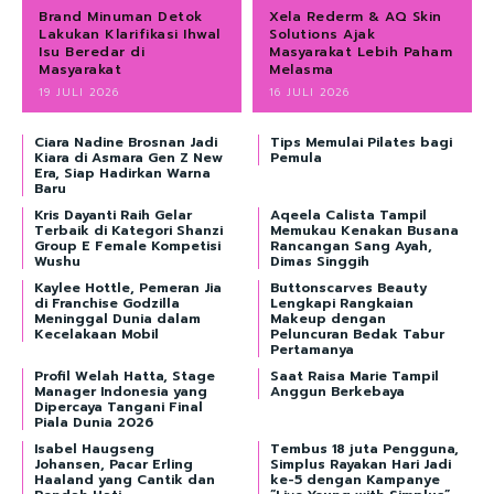
Brand Minuman Detok
Xela Rederm & AQ Skin
Lakukan Klarifikasi Ihwal
Solutions Ajak
Isu Beredar di
Masyarakat Lebih Paham
Masyarakat
Melasma
19 JULI 2026
16 JULI 2026
Ciara Nadine Brosnan Jadi
Tips Memulai Pilates bagi
Kiara di Asmara Gen Z New
Pemula
Era, Siap Hadirkan Warna
Baru
Kris Dayanti Raih Gelar
Aqeela Calista Tampil
Terbaik di Kategori Shanzi
Memukau Kenakan Busana
Group E Female Kompetisi
Rancangan Sang Ayah,
Wushu
Dimas Singgih
Kaylee Hottle, Pemeran Jia
Buttonscarves Beauty
di Franchise Godzilla
Lengkapi Rangkaian
Meninggal Dunia dalam
Makeup dengan
Kecelakaan Mobil
Peluncuran Bedak Tabur
Pertamanya
Profil Welah Hatta, Stage
Saat Raisa Marie Tampil
Manager Indonesia yang
Anggun Berkebaya
Dipercaya Tangani Final
Piala Dunia 2026
Isabel Haugseng
Tembus 18 juta Pengguna,
Johansen, Pacar Erling
Simplus Rayakan Hari Jadi
Haaland yang Cantik dan
ke-5 dengan Kampanye