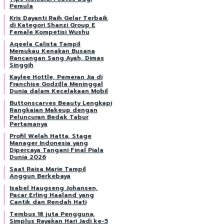
Pemula
Kris Dayanti Raih Gelar Terbaik
di Kategori Shanzi Group E
Female Kompetisi Wushu
Aqeela Calista Tampil
Memukau Kenakan Busana
Rancangan Sang Ayah, Dimas
Singgih
Kaylee Hottle, Pemeran Jia di
Franchise Godzilla Meninggal
Dunia dalam Kecelakaan Mobil
Buttonscarves Beauty Lengkapi
Rangkaian Makeup dengan
Peluncuran Bedak Tabur
Pertamanya
Profil Welah Hatta, Stage
Manager Indonesia yang
Dipercaya Tangani Final Piala
Dunia 2026
Saat Raisa Marie Tampil
Anggun Berkebaya
Isabel Haugseng Johansen,
Pacar Erling Haaland yang
Cantik dan Rendah Hati
Tembus 18 juta Pengguna,
Simplus Rayakan Hari Jadi ke-5