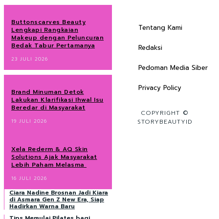
Buttonscarves Beauty
Tentang Kami
Lengkapi Rangkaian
Makeup dengan Peluncuran
Bedak Tabur Pertamanya
Redaksi
23 JULI 2026
Pedoman Media Siber
Privacy Policy
Brand Minuman Detok
Lakukan Klarifikasi Ihwal Isu
Beredar di Masyarakat
COPYRIGHT ©
19 JULI 2026
STORYBEAUTYID
Xela Rederm & AQ Skin
Solutions Ajak Masyarakat
Lebih Paham Melasma
16 JULI 2026
Ciara Nadine Brosnan Jadi Kiara
di Asmara Gen Z New Era, Siap
Hadirkan Warna Baru
Tips Memulai Pilates bagi