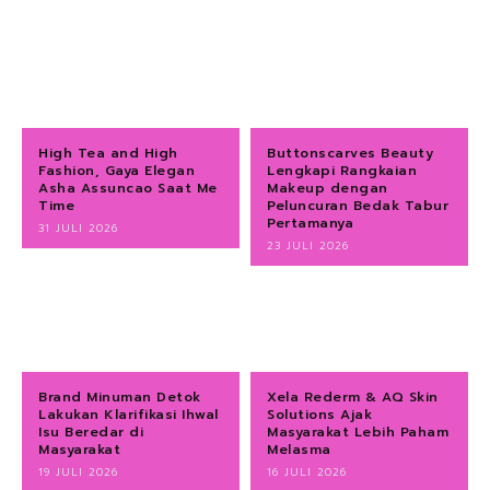
High Tea and High
Buttonscarves Beauty
Fashion, Gaya Elegan
Lengkapi Rangkaian
Asha Assuncao Saat Me
Makeup dengan
Time
Peluncuran Bedak Tabur
Pertamanya
31 JULI 2026
23 JULI 2026
Brand Minuman Detok
Xela Rederm & AQ Skin
Lakukan Klarifikasi Ihwal
Solutions Ajak
Isu Beredar di
Masyarakat Lebih Paham
Masyarakat
Melasma
19 JULI 2026
16 JULI 2026