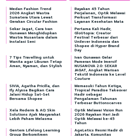
Medan Fashion Trend
Rayakan 45 Tahun
2026 Angkat Wastra
Perjalanan, Optik Melawai
Sumatera Utara Lewat
Perkuat Transformasi
Gerakan Circular Fashion
Layanan Kesehatan Mata
Sekar Jagat, Cara Ivan
Pertama Kali Hadir,
Gunawan Menghidupkan
GloUtopia: Creator
Wastra Nusantara dalam
Festival Terbesar dari
Instalasi Seni
Unilever Indonesia dan
Shopee di Hyper Brand
Day
7 Tips Travelling untuk
Ivan Gunawan Gelar
Wanita agar Liburan Tetap
Pameran Mode Imersif
Aman, Nyaman, dan Stylish
NUSANOVA 2.0: SEKAR
JAGAT, Angkat Warisan
Tekstil Indonesia ke Level
Couture
SIVIA, Agatha Pricilla, dan
Memasuki Tahun Ketiga,
Ify Alyssa Bagikan Cara
Tropical Paradise Takeover
Jalani Hidup Sat-Set
Hadir sebagai
Bersama Shopee
Pengalaman Tahunan
Terbesar Buttonscarves
Xela Rederm & AQ Skin
Optik Melawai Vision Run
Solutions Ajak Masyarakat
2026 Rayakan Hari Jadi
Lebih Paham Melasma
Optik Melawai ke-45
Tahun
Gentem Lifelong Learning
AgeLetics Resmi Hadir di
Group Berkomitmen
Jakarta, Komunitas