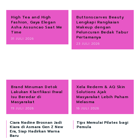
High Tea and High
Buttonscarves Beauty
Fashion, Gaya Elegan
Lengkapi Rangkaian
Asha Assuncao Saat Me
Makeup dengan
Time
Peluncuran Bedak Tabur
Pertamanya
31 JULI 2026
23 JULI 2026
Brand Minuman Detok
Xela Rederm & AQ Skin
Lakukan Klarifikasi Ihwal
Solutions Ajak
Isu Beredar di
Masyarakat Lebih Paham
Masyarakat
Melasma
19 JULI 2026
16 JULI 2026
Ciara Nadine Brosnan Jadi
Tips Memulai Pilates bagi
Kiara di Asmara Gen Z New
Pemula
Era, Siap Hadirkan Warna
Baru