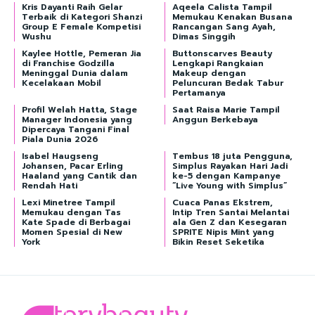
Kris Dayanti Raih Gelar
Aqeela Calista Tampil
Terbaik di Kategori Shanzi
Memukau Kenakan Busana
Group E Female Kompetisi
Rancangan Sang Ayah,
Wushu
Dimas Singgih
Kaylee Hottle, Pemeran Jia
Buttonscarves Beauty
di Franchise Godzilla
Lengkapi Rangkaian
Meninggal Dunia dalam
Makeup dengan
Kecelakaan Mobil
Peluncuran Bedak Tabur
Pertamanya
Profil Welah Hatta, Stage
Saat Raisa Marie Tampil
Manager Indonesia yang
Anggun Berkebaya
Dipercaya Tangani Final
Piala Dunia 2026
Isabel Haugseng
Tembus 18 juta Pengguna,
Johansen, Pacar Erling
Simplus Rayakan Hari Jadi
Haaland yang Cantik dan
ke-5 dengan Kampanye
Rendah Hati
“Live Young with Simplus”
Lexi Minetree Tampil
Cuaca Panas Ekstrem,
Memukau dengan Tas
Intip Tren Santai Melantai
Kate Spade di Berbagai
ala Gen Z dan Kesegaran
Momen Spesial di New
SPRITE Nipis Mint yang
York
Bikin Reset Seketika