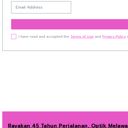
I have read and accepted the
Terms of Use
and
Privacy Policy
o
Rayakan 45 Tahun Perjalanan, Optik Melaw