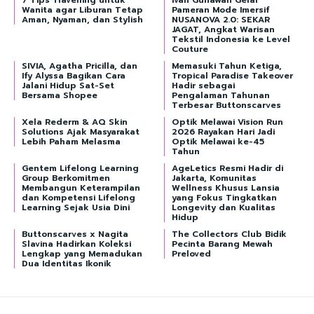
Wanita agar Liburan Tetap
Pameran Mode Imersif
Aman, Nyaman, dan Stylish
NUSANOVA 2.0: SEKAR
JAGAT, Angkat Warisan
Tekstil Indonesia ke Level
Couture
SIVIA, Agatha Pricilla, dan
Memasuki Tahun Ketiga,
Ify Alyssa Bagikan Cara
Tropical Paradise Takeover
Jalani Hidup Sat-Set
Hadir sebagai
Bersama Shopee
Pengalaman Tahunan
Terbesar Buttonscarves
Xela Rederm & AQ Skin
Optik Melawai Vision Run
Solutions Ajak Masyarakat
2026 Rayakan Hari Jadi
Lebih Paham Melasma
Optik Melawai ke-45
Tahun
Gentem Lifelong Learning
AgeLetics Resmi Hadir di
Group Berkomitmen
Jakarta, Komunitas
Membangun Keterampilan
Wellness Khusus Lansia
dan Kompetensi Lifelong
yang Fokus Tingkatkan
Learning Sejak Usia Dini
Longevity dan Kualitas
Hidup
Buttonscarves x Nagita
The Collectors Club Bidik
Slavina Hadirkan Koleksi
Pecinta Barang Mewah
Lengkap yang Memadukan
Preloved
Dua Identitas Ikonik