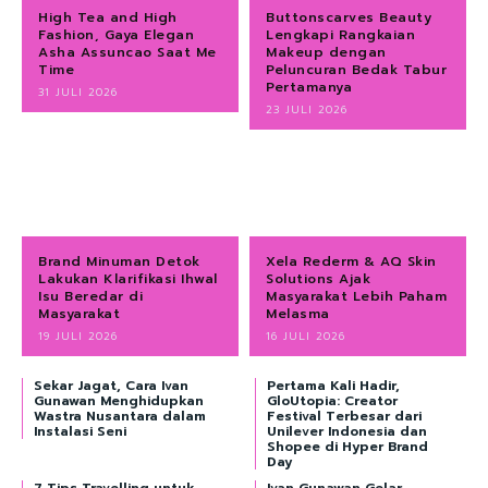
High Tea and High
Buttonscarves Beauty
Fashion, Gaya Elegan
Lengkapi Rangkaian
Asha Assuncao Saat Me
Makeup dengan
Time
Peluncuran Bedak Tabur
Pertamanya
31 JULI 2026
23 JULI 2026
Brand Minuman Detok
Xela Rederm & AQ Skin
Lakukan Klarifikasi Ihwal
Solutions Ajak
Isu Beredar di
Masyarakat Lebih Paham
Masyarakat
Melasma
19 JULI 2026
16 JULI 2026
Sekar Jagat, Cara Ivan
Pertama Kali Hadir,
Gunawan Menghidupkan
GloUtopia: Creator
Wastra Nusantara dalam
Festival Terbesar dari
Instalasi Seni
Unilever Indonesia dan
Shopee di Hyper Brand
Day
7 Tips Travelling untuk
Ivan Gunawan Gelar