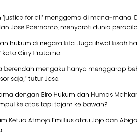
‘justice for all’ menggema di mana-mana. D
an Jose Poernomo, menyoroti dunia peradila
dilan hukum di negara kita. Juga ihwal kisa
 kata Girry Pratama.
a berendah mengaku hanya menggarap beb
sor saja,” tutur Jose.
ja sama dengan Biro Hukum dan Humas Mahk
pul ke atas tapi tajam ke bawah?
im Ketua Atmojo Emillius atau Jojo dan Abig
.