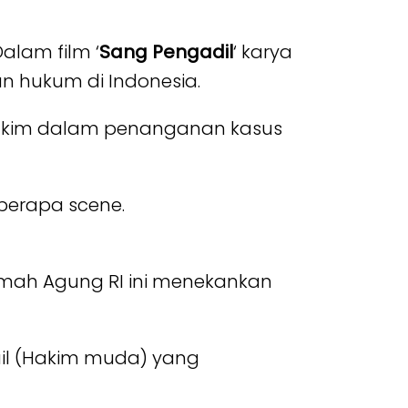
alam film ‘
Sang Pengadil
‘ karya
n hukum di Indonesia.
h hakim dalam penanganan kasus
erapa scene.
amah Agung RI ini menekankan
ail (Hakim muda) yang