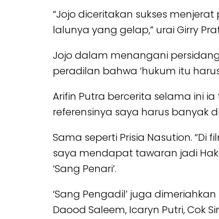
“Jojo diceritakan sukses menjer
lalunya yang gelap,” urai Girry Pr
Jojo dalam menangani persidanga
peradilan bahwa ‘hukum itu harus ju
Arifin Putra bercerita selama ini i
referensinya saya harus banyak d
Sama seperti Prisia Nasution. “Di f
saya mendapat tawaran jadi Hakim,
‘Sang Penari’.
‘Sang Pengadil’ juga dimeriahkan
Daood Saleem, Icaryn Putri, Cok Sim