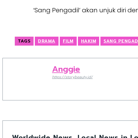
‘Sang Pengadil’ akan unjuk diri d
TAGS
DRAMA
FILM
HAKIM
SANG PENGAD
Anggie
https://storybeauty.id/
Worldwide News, Local News in Lo