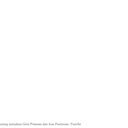
 bareng sutradara Girry Pratama dan Jose Poernomo. Foto/Ist