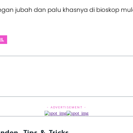
engan jubah dan palu khasnya di bioskop mul
IL
- ADVERTISEMENT -
ndon, Tips & Tricks