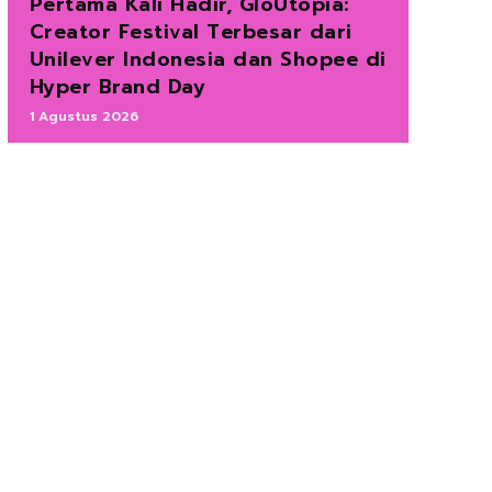
Pertama Kali Hadir, GloUtopia:
Creator Festival Terbesar dari
Unilever Indonesia dan Shopee di
Hyper Brand Day
1 Agustus 2026