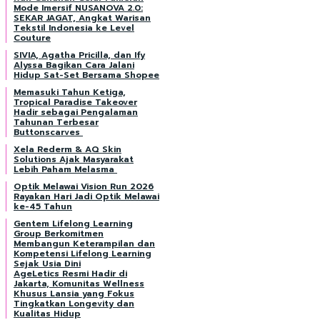
Mode Imersif NUSANOVA 2.0:
SEKAR JAGAT, Angkat Warisan
Tekstil Indonesia ke Level
Couture
SIVIA, Agatha Pricilla, dan Ify
Alyssa Bagikan Cara Jalani
Hidup Sat-Set Bersama Shopee
Memasuki Tahun Ketiga,
Tropical Paradise Takeover
Hadir sebagai Pengalaman
Tahunan Terbesar
Buttonscarves
Xela Rederm & AQ Skin
Solutions Ajak Masyarakat
Lebih Paham Melasma
Optik Melawai Vision Run 2026
Rayakan Hari Jadi Optik Melawai
ke-45 Tahun
Gentem Lifelong Learning
Group Berkomitmen
Membangun Keterampilan dan
Kompetensi Lifelong Learning
Sejak Usia Dini
AgeLetics Resmi Hadir di
Jakarta, Komunitas Wellness
Khusus Lansia yang Fokus
Tingkatkan Longevity dan
Kualitas Hidup