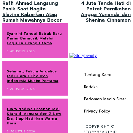
Raffi Ahmad Langsung
4 Juta Tanda Hati di
Panik Saat Nagita
Potret Pernikahan
Slavina Kabarkan Atap
Angga Yunanda dan
Rumah Mewahnya Bocor
Shenina Cinnamon
Syahrini Tandai Babak Baru
Karier Bermusik Melalui
Lagu Kau Yang Utama
9 AGUSTUS 2026
Selamat, Felicia Angelica
Tentang Kami
Jadi Juara 1 The Icon
Indonesia Musim Pertama
Redaksi
5 AGUSTUS 2026
Pedoman Media Siber
Ciara Nadine Brosnan Jadi
Privacy Policy
Kiara di Asmara Gen Z New
Era, Siap Hadirkan Warna
Baru
COPYRIGHT ©
2 AGUSTUS 2026
STORYBEAUTYID