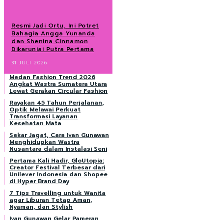
Resmi Jadi Ortu, Ini Potret
Bahagia Angga Yunanda
dan Shenina Cinnamon
Dikaruniai Putra Pertama
31 JULI 2026
Medan Fashion Trend 2026
Angkat Wastra Sumatera Utara
Lewat Gerakan Circular Fashion
Rayakan 45 Tahun Perjalanan,
Optik Melawai Perkuat
Transformasi Layanan
Kesehatan Mata
Sekar Jagat, Cara Ivan Gunawan
Menghidupkan Wastra
Nusantara dalam Instalasi Seni
Pertama Kali Hadir, GloUtopia:
Creator Festival Terbesar dari
Unilever Indonesia dan Shopee
di Hyper Brand Day
7 Tips Travelling untuk Wanita
agar Liburan Tetap Aman,
Nyaman, dan Stylish
Ivan Gunawan Gelar Pameran