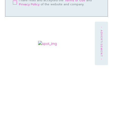
I have read and accepted the
Terms of Use
and
Privacy Policy
of the website and company.
- ADVERTISEMENT -