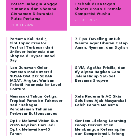
Potret Bahagia Angga
Terbaik di Kategori
Yunanda dan Shenina
Shanzi Group E Female
Cinnamon Dikaruniai
Kompetisi Wushu
Putra Pertama
28 JULI 2026
31 JULI 2026
Pertama Kali Hadir,
7 Tips Travelling untuk
GloUtopia: Creator
Wanita agar Liburan Tetap
Festival Terbesar dari
Aman, Nyaman, dan Stylish
Unilever Indonesia dan
Shopee di Hyper Brand
Day
Ivan Gunawan Gelar
SIVIA, Agatha Pricilla, dan
Pameran Mode Imersif
Ify Alyssa Bagikan Cara
NUSANOVA 2.0: SEKAR
Jalani Hidup Sat-Set
JAGAT, Angkat Warisan
Bersama Shopee
Tekstil Indonesia ke Level
Couture
Memasuki Tahun Ketiga,
Xela Rederm & AQ Skin
Tropical Paradise Takeover
Solutions Ajak Masyarakat
Hadir sebagai
Lebih Paham Melasma
Pengalaman Tahunan
Terbesar Buttonscarves
Optik Melawai Vision Run
Gentem Lifelong Learning
2026 Rayakan Hari Jadi
Group Berkomitmen
Optik Melawai ke-45
Membangun Keterampilan
Tahun
dan Kompetensi Lifelong