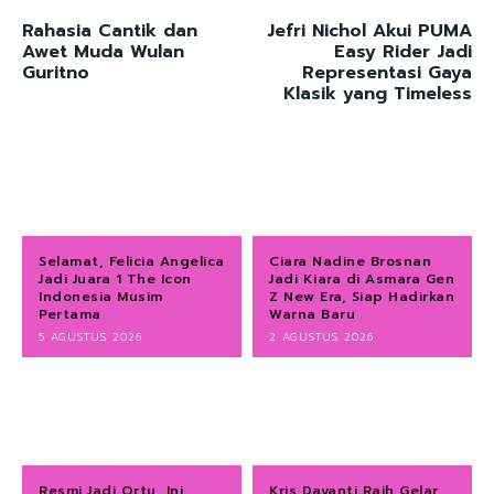
Rahasia Cantik dan
Jefri Nichol Akui PUMA
Awet Muda Wulan
Easy Rider Jadi
Guritno
Representasi Gaya
Klasik yang Timeless
Selamat, Felicia Angelica
Ciara Nadine Brosnan
Jadi Juara 1 The Icon
Jadi Kiara di Asmara Gen
Indonesia Musim
Z New Era, Siap Hadirkan
Pertama
Warna Baru
5 AGUSTUS 2026
2 AGUSTUS 2026
Resmi Jadi Ortu, Ini
Kris Dayanti Raih Gelar