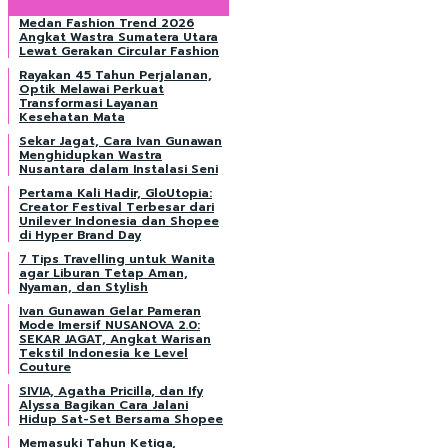
Medan Fashion Trend 2026
Angkat Wastra Sumatera Utara
Lewat Gerakan Circular Fashion
Rayakan 45 Tahun Perjalanan,
Optik Melawai Perkuat
Transformasi Layanan
Kesehatan Mata
Sekar Jagat, Cara Ivan Gunawan
Menghidupkan Wastra
Nusantara dalam Instalasi Seni
Pertama Kali Hadir, GloUtopia:
Creator Festival Terbesar dari
Unilever Indonesia dan Shopee
di Hyper Brand Day
7 Tips Travelling untuk Wanita
agar Liburan Tetap Aman,
Nyaman, dan Stylish
Ivan Gunawan Gelar Pameran
Mode Imersif NUSANOVA 2.0:
SEKAR JAGAT, Angkat Warisan
Tekstil Indonesia ke Level
Couture
SIVIA, Agatha Pricilla, dan Ify
Alyssa Bagikan Cara Jalani
Hidup Sat-Set Bersama Shopee
Memasuki Tahun Ketiga,