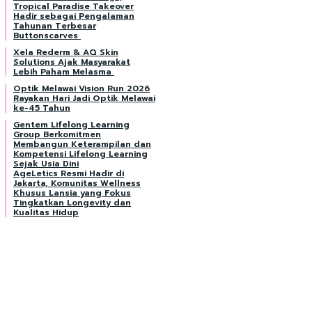
Tropical Paradise Takeover
Hadir sebagai Pengalaman
Tahunan Terbesar
Buttonscarves
Xela Rederm & AQ Skin
Solutions Ajak Masyarakat
Lebih Paham Melasma
Optik Melawai Vision Run 2026
Rayakan Hari Jadi Optik Melawai
ke-45 Tahun
Gentem Lifelong Learning
Group Berkomitmen
Membangun Keterampilan dan
Kompetensi Lifelong Learning
Sejak Usia Dini
AgeLetics Resmi Hadir di
Jakarta, Komunitas Wellness
Khusus Lansia yang Fokus
Tingkatkan Longevity dan
Kualitas Hidup