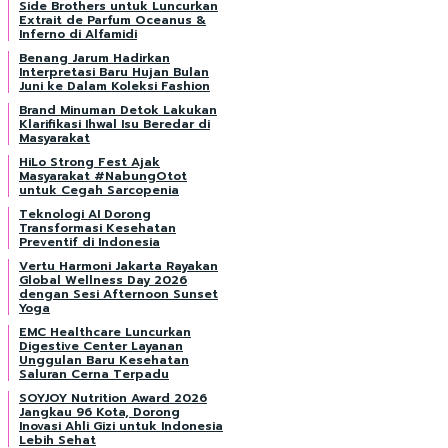
Side Brothers untuk Luncurkan
Extrait de Parfum Oceanus &
Inferno di Alfamidi
Benang Jarum Hadirkan
Interpretasi Baru Hujan Bulan
Juni ke Dalam Koleksi Fashion
Brand Minuman Detok Lakukan
Klarifikasi Ihwal Isu Beredar di
Masyarakat
HiLo Strong Fest Ajak
Masyarakat #NabungOtot
untuk Cegah Sarcopenia
Teknologi AI Dorong
Transformasi Kesehatan
Preventif di Indonesia
Vertu Harmoni Jakarta Rayakan
Global Wellness Day 2026
dengan Sesi Afternoon Sunset
Yoga
EMC Healthcare Luncurkan
Digestive Center Layanan
Unggulan Baru Kesehatan
Saluran Cerna Terpadu
SOYJOY Nutrition Award 2026
Jangkau 96 Kota, Dorong
Inovasi Ahli Gizi untuk Indonesia
Lebih Sehat