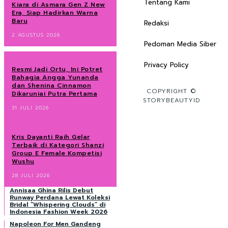
Tentang Kami
Kiara di Asmara Gen Z New
Era, Siap Hadirkan Warna
Baru
Redaksi
2 AGUSTUS 2026
Pedoman Media Siber
Privacy Policy
Resmi Jadi Ortu, Ini Potret
Bahagia Angga Yunanda
dan Shenina Cinnamon
COPYRIGHT ©
Dikaruniai Putra Pertama
STORYBEAUTYID
31 JULI 2026
Kris Dayanti Raih Gelar
Terbaik di Kategori Shanzi
Group E Female Kompetisi
Wushu
28 JULI 2026
Annisaa Ghina Rilis Debut
Runway Perdana Lewat Koleksi
Bridal “Whispering Clouds” di
Indonesia Fashion Week 2026
Napoleon For Men Gandeng