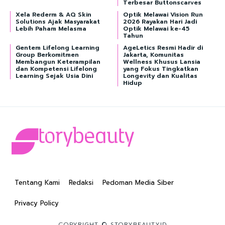
Terbesar Buttonscarves
Xela Rederm & AQ Skin
Optik Melawai Vision Run
Solutions Ajak Masyarakat
2026 Rayakan Hari Jadi
Lebih Paham Melasma
Optik Melawai ke-45
Tahun
Gentem Lifelong Learning
AgeLetics Resmi Hadir di
Group Berkomitmen
Jakarta, Komunitas
Membangun Keterampilan
Wellness Khusus Lansia
dan Kompetensi Lifelong
yang Fokus Tingkatkan
Learning Sejak Usia Dini
Longevity dan Kualitas
Hidup
Tentang Kami
Redaksi
Pedoman Media Siber
Privacy Policy
COPYRIGHT © STORYBEAUTYID