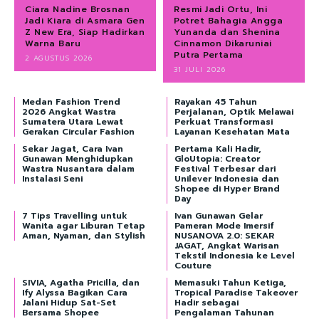
Ciara Nadine Brosnan
Resmi Jadi Ortu, Ini
Jadi Kiara di Asmara Gen
Potret Bahagia Angga
Z New Era, Siap Hadirkan
Yunanda dan Shenina
Warna Baru
Cinnamon Dikaruniai
Putra Pertama
2 AGUSTUS 2026
31 JULI 2026
Medan Fashion Trend
Rayakan 45 Tahun
2026 Angkat Wastra
Perjalanan, Optik Melawai
Sumatera Utara Lewat
Perkuat Transformasi
Gerakan Circular Fashion
Layanan Kesehatan Mata
Sekar Jagat, Cara Ivan
Pertama Kali Hadir,
Gunawan Menghidupkan
GloUtopia: Creator
Wastra Nusantara dalam
Festival Terbesar dari
Instalasi Seni
Unilever Indonesia dan
Shopee di Hyper Brand
Day
7 Tips Travelling untuk
Ivan Gunawan Gelar
Wanita agar Liburan Tetap
Pameran Mode Imersif
Aman, Nyaman, dan Stylish
NUSANOVA 2.0: SEKAR
JAGAT, Angkat Warisan
Tekstil Indonesia ke Level
Couture
SIVIA, Agatha Pricilla, dan
Memasuki Tahun Ketiga,
Ify Alyssa Bagikan Cara
Tropical Paradise Takeover
Jalani Hidup Sat-Set
Hadir sebagai
Bersama Shopee
Pengalaman Tahunan