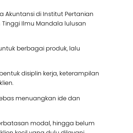
kuntansi di Institut Pertanian
ah Tinggi Ilmu Mandala lulusan
 untuk berbagai produk, lalu
ntuk disiplin kerja, keterampilan
lien.
n bebas menuangkan ide dan
terbatasan modal, hingga belum
ien kecil yang dulu dilayani