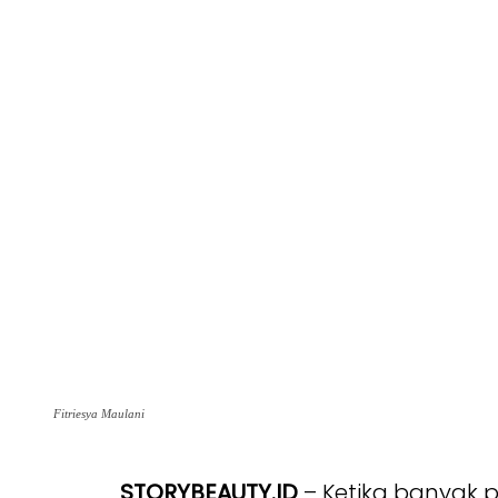
Fitriesya Maulani
STORYBEAUTY.ID
– Ketika banyak p