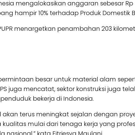
esia mengalokasikan anggaran sebesar Rp 42
bang hampir 10% terhadap Produk Domestik Br
PUPR menargetkan penambahan 203 kilometer
ermintaan besar untuk material alam seperti 
BPS juga mencatat, sektor konstruksi juga tela
l penduduk bekerja di Indonesia.
 akan terus meningkat sejalan dengan proyek
alitas mulai dari tenaga kerja yang professi
nasional,” kata Fitriesya Maulani.