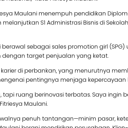
esya Maulani menempuh pendidikan Diploma A
 melanjutkan S1 Administrasi Bisnis di Sekol
ni berawal sebagai sales promotion girl (SPG)
n dengan target penjualan yang ketat.
 karier di perbankan, yang menurutnya membe
mengenai pentingnya menjaga kepercayaan k
, tapi ruang berinovasi terbatas. Saya ingi
itriesya Maulani.
ki awalnya penuh tantangan—minim pasar, ke
lani berani mendirikan perusahaan. Klien-kl