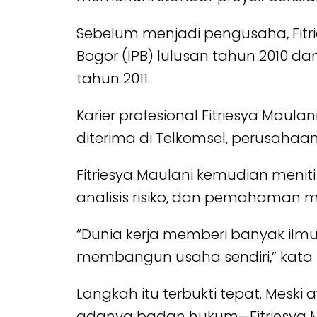
Sebelum menjadi pengusaha, Fitri
Bogor (IPB) lulusan tahun 2010 dan
tahun 2011.
Karier profesional Fitriesya Maula
diterima di Telkomsel, perusahaa
Fitriesya Maulani kemudian meniti
analisis risiko, dan pemahaman 
“Dunia kerja memberi banyak ilmu
membangun usaha sendiri,” kata F
Langkah itu terbukti tepat. Mes
adanya badan hukum—Fitriesya Mau