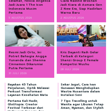
Selamat, Felicia Angelica
Ciara Nadine Brosnan
Jadi Juara 1 The Icon
Jadi Kiara di Asmara Gen
Indonesia Musim
Z New Era, Siap Hadirkan
Pertama
Warna Baru
5 AGUSTUS 2026
2 AGUSTUS 2026
Resmi Jadi Ortu, Ini
Kris Dayanti Raih Gelar
Potret Bahagia Angga
Terbaik di Kategori
Yunanda dan Shenina
Shanzi Group E Female
Cinnamon Dikaruniai
Kompetisi Wushu
Putra Pertama
28 JULI 2026
31 JULI 2026
Rayakan 45 Tahun
Sekar Jagat, Cara Ivan
Perjalanan, Optik Melawai
Gunawan Menghidupkan
Perkuat Transformasi
Wastra Nusantara dalam
Layanan Kesehatan Mata
Instalasi Seni
Pertama Kali Hadir,
7 Tips Travelling untuk
GloUtopia: Creator
Wanita agar Liburan Tetap
Festival Terbesar dari
Aman, Nyaman, dan Stylish