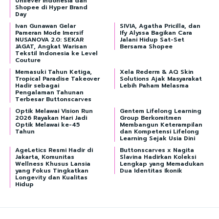
Unilever Indonesia dan
Shopee di Hyper Brand
Day
Ivan Gunawan Gelar
SIVIA, Agatha Pricilla, dan
Pameran Mode Imersif
Ify Alyssa Bagikan Cara
NUSANOVA 2.0: SEKAR
Jalani Hidup Sat-Set
JAGAT, Angkat Warisan
Bersama Shopee
Tekstil Indonesia ke Level
Couture
Memasuki Tahun Ketiga,
Xela Rederm & AQ Skin
Tropical Paradise Takeover
Solutions Ajak Masyarakat
Hadir sebagai
Lebih Paham Melasma
Pengalaman Tahunan
Terbesar Buttonscarves
Optik Melawai Vision Run
Gentem Lifelong Learning
2026 Rayakan Hari Jadi
Group Berkomitmen
Optik Melawai ke-45
Membangun Keterampilan
Tahun
dan Kompetensi Lifelong
Learning Sejak Usia Dini
AgeLetics Resmi Hadir di
Buttonscarves x Nagita
Jakarta, Komunitas
Slavina Hadirkan Koleksi
Wellness Khusus Lansia
Lengkap yang Memadukan
yang Fokus Tingkatkan
Dua Identitas Ikonik
Longevity dan Kualitas
Hidup