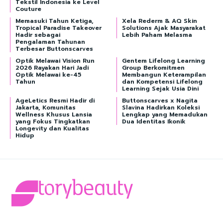
Tekstil Indonesia ke Level
Couture
Memasuki Tahun Ketiga,
Xela Rederm & AQ Skin
Tropical Paradise Takeover
Solutions Ajak Masyarakat
Hadir sebagai
Lebih Paham Melasma
Pengalaman Tahunan
Terbesar Buttonscarves
Optik Melawai Vision Run
Gentem Lifelong Learning
2026 Rayakan Hari Jadi
Group Berkomitmen
Optik Melawai ke-45
Membangun Keterampilan
Tahun
dan Kompetensi Lifelong
Learning Sejak Usia Dini
AgeLetics Resmi Hadir di
Buttonscarves x Nagita
Jakarta, Komunitas
Slavina Hadirkan Koleksi
Wellness Khusus Lansia
Lengkap yang Memadukan
yang Fokus Tingkatkan
Dua Identitas Ikonik
Longevity dan Kualitas
Hidup