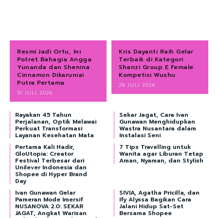
Resmi Jadi Ortu, Ini
Kris Dayanti Raih Gelar
Potret Bahagia Angga
Terbaik di Kategori
Yunanda dan Shenina
Shanzi Group E Female
Cinnamon Dikaruniai
Kompetisi Wushu
Putra Pertama
28 JULI 2026
31 JULI 2026
Rayakan 45 Tahun
Sekar Jagat, Cara Ivan
Perjalanan, Optik Melawai
Gunawan Menghidupkan
Perkuat Transformasi
Wastra Nusantara dalam
Layanan Kesehatan Mata
Instalasi Seni
Pertama Kali Hadir,
7 Tips Travelling untuk
GloUtopia: Creator
Wanita agar Liburan Tetap
Festival Terbesar dari
Aman, Nyaman, dan Stylish
Unilever Indonesia dan
Shopee di Hyper Brand
Day
Ivan Gunawan Gelar
SIVIA, Agatha Pricilla, dan
Pameran Mode Imersif
Ify Alyssa Bagikan Cara
NUSANOVA 2.0: SEKAR
Jalani Hidup Sat-Set
JAGAT, Angkat Warisan
Bersama Shopee