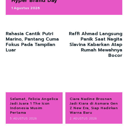
Hyper Brand Day
1 Agustus 2026
Rahasia Cantik Putri
Raffi Ahmad Langsung
Marino, Pantang Cuma
Panik Saat Nagita
Fokus Pada Tampilan
Slavina Kabarkan Atap
Luar
Rumah Mewahnya
Bocor
Selamat, Felicia Angelica
Ciara Nadine Brosnan
Jadi Juara 1 The Icon
Jadi Kiara di Asmara Gen
Indonesia Musim
Z New Era, Siap Hadirkan
Pertama
Warna Baru
5 AGUSTUS 2026
2 AGUSTUS 2026