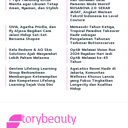
7 Tips Travelling untuk
Ivan Gunawan Gelar
Wanita agar Liburan Tetap
Pameran Mode Imersif
Aman, Nyaman, dan Stylish
NUSANOVA 2.0: SEKAR
JAGAT, Angkat Warisan
Tekstil Indonesia ke Level
Couture
SIVIA, Agatha Pricilla, dan
Memasuki Tahun Ketiga,
Ify Alyssa Bagikan Cara
Tropical Paradise Takeover
Jalani Hidup Sat-Set
Hadir sebagai
Bersama Shopee
Pengalaman Tahunan
Terbesar Buttonscarves
Xela Rederm & AQ Skin
Optik Melawai Vision Run
Solutions Ajak Masyarakat
2026 Rayakan Hari Jadi
Lebih Paham Melasma
Optik Melawai ke-45
Tahun
Gentem Lifelong Learning
AgeLetics Resmi Hadir di
Group Berkomitmen
Jakarta, Komunitas
Membangun Keterampilan
Wellness Khusus Lansia
dan Kompetensi Lifelong
yang Fokus Tingkatkan
Learning Sejak Usia Dini
Longevity dan Kualitas
Hidup