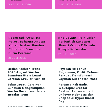
5 AGUSTUS 2026
2 AGUSTUS 2026
Resmi Jadi Ortu, Ini
Kris Dayanti Raih Gelar
Potret Bahagia Angga
Terbaik di Kategori
Yunanda dan Shenina
Shanzi Group E Female
Cinnamon Dikaruniai
Kompetisi Wushu
Putra Pertama
28 JULI 2026
31 JULI 2026
Medan Fashion Trend
Rayakan 45 Tahun
2026 Angkat Wastra
Perjalanan, Optik Melawai
Sumatera Utara Lewat
Perkuat Transformasi
Gerakan Circular Fashion
Layanan Kesehatan Mata
Sekar Jagat, Cara Ivan
Pertama Kali Hadir,
Gunawan Menghidupkan
GloUtopia: Creator
Wastra Nusantara dalam
Festival Terbesar dari
Instalasi Seni
Unilever Indonesia dan
Shopee di Hyper Brand
Day