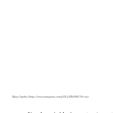
Maya Septha (https://www.instagram.com/p/DCyiYBsSWil/?hl=en)