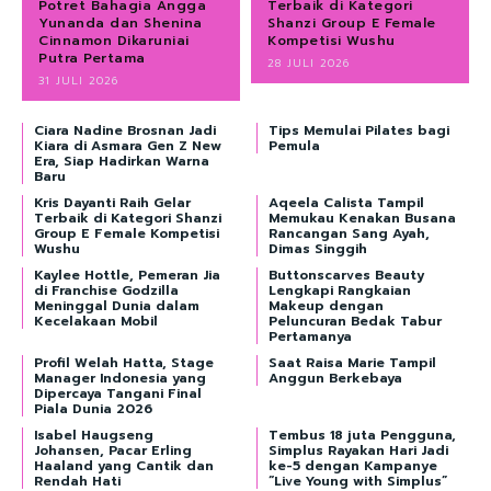
Potret Bahagia Angga
Terbaik di Kategori
Yunanda dan Shenina
Shanzi Group E Female
Cinnamon Dikaruniai
Kompetisi Wushu
Putra Pertama
28 JULI 2026
31 JULI 2026
Ciara Nadine Brosnan Jadi
Tips Memulai Pilates bagi
Kiara di Asmara Gen Z New
Pemula
Era, Siap Hadirkan Warna
Baru
Kris Dayanti Raih Gelar
Aqeela Calista Tampil
Terbaik di Kategori Shanzi
Memukau Kenakan Busana
Group E Female Kompetisi
Rancangan Sang Ayah,
Wushu
Dimas Singgih
Kaylee Hottle, Pemeran Jia
Buttonscarves Beauty
di Franchise Godzilla
Lengkapi Rangkaian
Meninggal Dunia dalam
Makeup dengan
Kecelakaan Mobil
Peluncuran Bedak Tabur
Pertamanya
Profil Welah Hatta, Stage
Saat Raisa Marie Tampil
Manager Indonesia yang
Anggun Berkebaya
Dipercaya Tangani Final
Piala Dunia 2026
Isabel Haugseng
Tembus 18 juta Pengguna,
Johansen, Pacar Erling
Simplus Rayakan Hari Jadi
Haaland yang Cantik dan
ke-5 dengan Kampanye
Rendah Hati
“Live Young with Simplus”