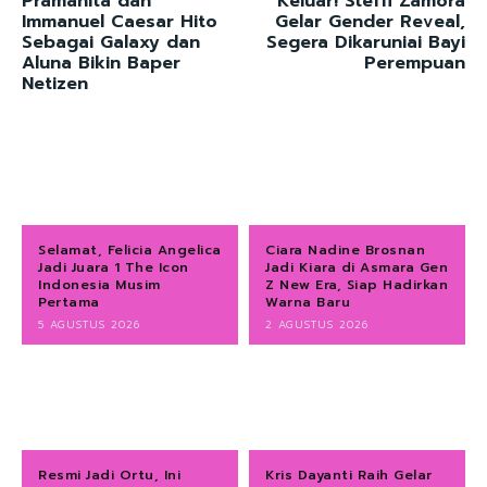
Pramanita dan
Keluar! Steffi Zamora
Immanuel Caesar Hito
Gelar Gender Reveal,
Sebagai Galaxy dan
Segera Dikaruniai Bayi
Aluna Bikin Baper
Perempuan
Netizen
Selamat, Felicia Angelica
Ciara Nadine Brosnan
Jadi Juara 1 The Icon
Jadi Kiara di Asmara Gen
Indonesia Musim
Z New Era, Siap Hadirkan
Pertama
Warna Baru
5 AGUSTUS 2026
2 AGUSTUS 2026
Resmi Jadi Ortu, Ini
Kris Dayanti Raih Gelar