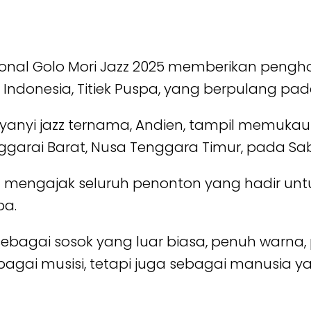
tional Golo Mori Jazz 2025 memberikan pe
onesia, Titiek Puspa, yang berpulang pada K
nyanyi jazz ternama, Andien, tampil memukau d
ggarai Barat, Nusa Tenggara Timur, pada Sabt
 mengajak seluruh penonton yang hadir untu
pa.
bagai sosok yang luar biasa, penuh warna, p
agai musisi, tetapi juga sebagai manusia ya