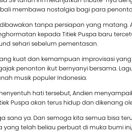
rusia 39 tahun ini melanjutkan tribute-nya 
kembali membawa nostalgia bagi para penonto
ini dibawakan tanpa persiapan yang matang
hormatan kepada Titiek Puspa baru tercetu
sound sehari sebelum pementasan.
yang kuat dan kemampuan improvisasi yang 
ngajak penonton ikut bernyanyi bersama. La
anah musik populer Indonesia.
enyentuh hati tersebut, Andien menyampaik
tiek Puspa akan terus hidup dan dikenang o
urga sana ya. Dan semoga kita semua bisa t
 yang telah beliau perbuat di muka bumi in