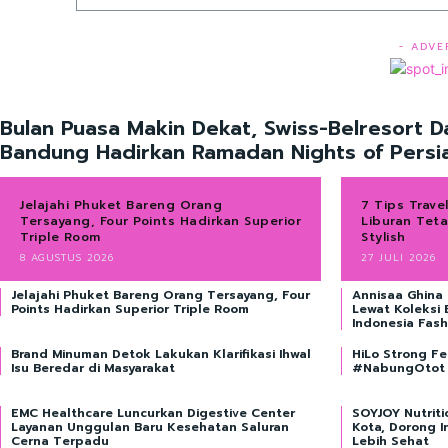
- ADVE
Bulan Puasa Makin Dekat, Swiss-Belresort 
Bandung Hadirkan Ramadan Nights of Persi
Jelajahi Phuket Bareng Orang
7 Tips Trave
Tersayang, Four Points Hadirkan Superior
Liburan Tet
Triple Room
Stylish
8 AGUSTUS 2026
27 JULI 2026
Jelajahi Phuket Bareng Orang Tersayang, Four
Annisaa Ghina 
Points Hadirkan Superior Triple Room
Lewat Koleksi 
Indonesia Fas
Brand Minuman Detok Lakukan Klarifikasi Ihwal
HiLo Strong Fe
Isu Beredar di Masyarakat
#NabungOtot 
EMC Healthcare Luncurkan Digestive Center
SOYJOY Nutrit
Layanan Unggulan Baru Kesehatan Saluran
Kota, Dorong In
Cerna Terpadu
Lebih Sehat