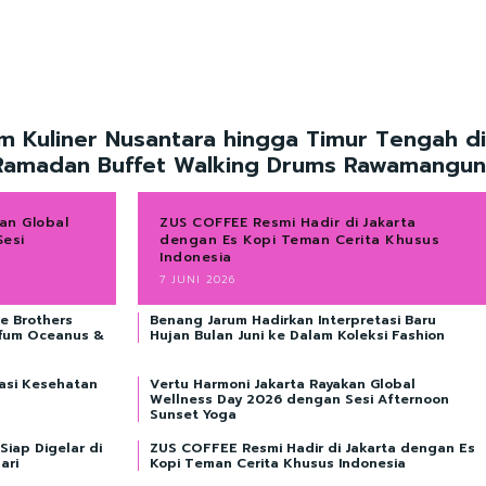
m Kuliner Nusantara hingga Timur Tengah di
Ramadan Buffet Walking Drums Rawamangun
an Global
ZUS COFFEE Resmi Hadir di Jakarta
Sesi
dengan Es Kopi Teman Cerita Khusus
Indonesia
7 JUNI 2026
e Brothers
Benang Jarum Hadirkan Interpretasi Baru
rfum Oceanus &
Hujan Bulan Juni ke Dalam Koleksi Fashion
asi Kesehatan
Vertu Harmoni Jakarta Rayakan Global
Wellness Day 2026 dengan Sesi Afternoon
Sunset Yoga
iap Digelar di
ZUS COFFEE Resmi Hadir di Jakarta dengan Es
ari
Kopi Teman Cerita Khusus Indonesia