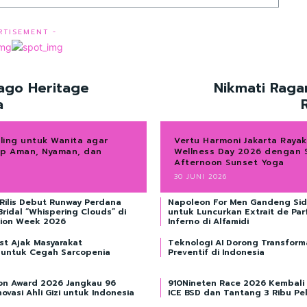
RTISEMENT -
Dago Heritage
Nikmati Raga
a
lling untuk Wanita agar
Vertu Harmoni Jakarta Rayak
ap Aman, Nyaman, dan
Wellness Day 2026 dengan 
Afternoon Sunset Yoga
30 JUNI 2026
Rilis Debut Runway Perdana
Napoleon For Men Gandeng Sid
Bridal “Whispering Clouds” di
untuk Luncurkan Extrait de Pa
hion Week 2026
Inferno di Alfamidi
st Ajak Masyarakat
Teknologi AI Dorong Transform
untuk Cegah Sarcopenia
Preventif di Indonesia
ion Award 2026 Jangkau 96
910Nineten Race 2026 Kembali S
ovasi Ahli Gizi untuk Indonesia
ICE BSD dan Tantang 3 Ribu Pel