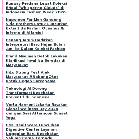
Runway Perdana Lewat Koleksi
Bridal “Whispering Clouds” di
Indonesia Fashion Week 2026
Napoleon For Men Gandeng
Side Brothers untuk Luncurkan
Extrait de Parfum Oceanus &
Inferno di Alfamidi
Benang Jarum Hadirkan
Interpretasi Baru Hujan Bulan
Juni ke Dalam Koleksi Fashion
Brand Minuman Detok Lakukan
Klarifikasi Ihwal Isu Beredar di
Masyarakat
HiLo Strong Fest Ajak
Masyarakat #NabungOtot
untuk Cegah Sarcopenia
Teknologi AI Dorong
Transformasi Kesehatan
Preventif di Indonesia
Vertu Harmoni Jakarta Rayakan
Global Wellness Day 2026
dengan Sesi Afternoon Sunset
Yoga
EMC Healthcare Luncurkan
Digestive Center Layanan
Unggulan Baru Kesehatan
Saluran Cerna Terpadu