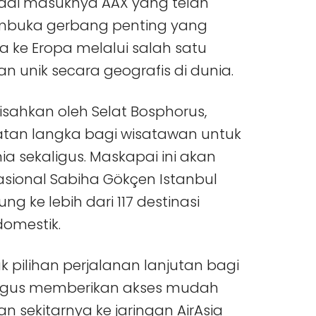
ndai masuknya AAX yang telah
membuka gerbang penting yang
ke Eropa melalui salah satu
an unik secara geografis di dunia.
isahkan oleh Selat Bosphorus,
tan langka bagi wisatawan untuk
 sekaligus. Maskapai ini akan
asional Sabiha Gökçen Istanbul
g ke lebih dari 117 destinasi
domestik.
k pilihan perjalanan lanjutan bagi
aligus memberikan akses mudah
n sekitarnya ke jaringan AirAsia