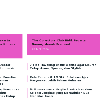
akarta
The Collectors Club Bidik Pecinta
ta Khusus
Barang Mewah Preloved
28 MEI 2026
Creator
7 Tips Travelling untuk Wanita agar Liburan
 Indonesia
Tetap Aman, Nyaman, dan Stylish
y
al Paradise
Xela Rederm & AQ Skin Solutions Ajak
laman
Masyarakat Lebih Paham Melasma
ves
ta, Komunitas
Buttonscarves x Nagita Slavina Hadirkan
okus
Koleksi Lengkap yang Memadukan Dua
itas Hidup
Identitas Ikonik