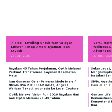
7 Tips Travelling untuk Wanita agar
Vertu Harm
Liburan Tetap Aman, Nyaman, dan
Wellness D
Stylish
Afternoon
27 JULI 2026
30 JUNI 202
Rayakan 45 Tahun Perjalanan, Optik Melawai
Sekar Jagat,
Perkuat Transformasi Layanan Kesehatan
Menghidupka
Mata
Instalasi Sen
Ivan Gunawan Gelar Pameran Mode Imersif
SIVIA, Agatha
NUSANOVA 2.0: SEKAR JAGAT, Angkat
Cara Jalani 
Warisan Tekstil Indonesia ke Level Couture
Optik Melawai Vision Run 2026 Rayakan Hari
Gentem Lifel
Jadi Optik Melawai ke-45 Tahun
Berkomitmen
Kompetensi L
Dini