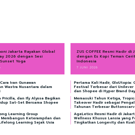
oni Jakarta Rayakan Global
ZUS COFFEE Resmi Hadir di J
ay 2026 dengan Sesi
dengan Es Kopi Teman Ceri
 Sunset Yoga
Indonesia
6
7 JUNI 2026
 Cara Ivan Gunawan
Pertama Kali Hadir, GloUtopia: 
n Wastra Nusantara dalam
Festival Terbesar dari Unilever
i
dan Shopee di Hyper Brand Da
 Pricilla, dan Ify Alyssa Bagikan
Memasuki Tahun Ketiga, Tropic
Hidup Sat-Set Bersama Shopee
Takeover Hadir sebagai Penga
Tahunan Terbesar Buttonscar
ong Learning Group
AgeLetics Resmi Hadir di Jakar
 Membangun Keterampilan dan
Wellness Khusus Lansia yang F
ifelong Learning Sejak Usia
Tingkatkan Longevity dan Kual