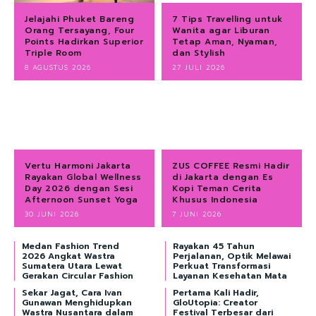
Jelajahi Phuket Bareng
7 Tips Travelling untuk
Orang Tersayang, Four
Wanita agar Liburan
Points Hadirkan Superior
Tetap Aman, Nyaman,
Triple Room
dan Stylish
8 AGUSTUS 2026
27 JULI 2026
Vertu Harmoni Jakarta
ZUS COFFEE Resmi Hadir
Rayakan Global Wellness
di Jakarta dengan Es
Day 2026 dengan Sesi
Kopi Teman Cerita
Afternoon Sunset Yoga
Khusus Indonesia
30 JUNI 2026
7 JUNI 2026
Medan Fashion Trend
Rayakan 45 Tahun
2026 Angkat Wastra
Perjalanan, Optik Melawai
Sumatera Utara Lewat
Perkuat Transformasi
Gerakan Circular Fashion
Layanan Kesehatan Mata
Sekar Jagat, Cara Ivan
Pertama Kali Hadir,
Gunawan Menghidupkan
GloUtopia: Creator
Wastra Nusantara dalam
Festival Terbesar dari