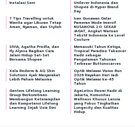
Instalasi Seni
Unilever Indonesia dan
Shopee di Hyper Brand
Day
7 Tips Travelling untuk
Ivan Gunawan Gelar
Wanita agar Liburan Tetap
Pameran Mode Imersif
Aman, Nyaman, dan Stylish
NUSANOVA 2.0: SEKAR
JAGAT, Angkat Warisan
Tekstil Indonesia ke Level
Couture
SIVIA, Agatha Pricilla, dan
Memasuki Tahun Ketiga,
Ify Alyssa Bagikan Cara
Tropical Paradise Takeover
Jalani Hidup Sat-Set
Hadir sebagai
Bersama Shopee
Pengalaman Tahunan
Terbesar Buttonscarves
Xela Rederm & AQ Skin
Optik Melawai Vision Run
Solutions Ajak Masyarakat
2026 Rayakan Hari Jadi
Lebih Paham Melasma
Optik Melawai ke-45
Tahun
Gentem Lifelong Learning
AgeLetics Resmi Hadir di
Group Berkomitmen
Jakarta, Komunitas
Membangun Keterampilan
Wellness Khusus Lansia
dan Kompetensi Lifelong
yang Fokus Tingkatkan
Learning Sejak Usia Dini
Longevity dan Kualitas
Hidup