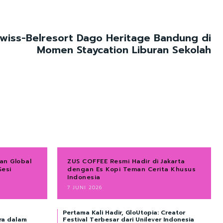
 Swiss-Belresort Dago Heritage Bandung di
Momen Staycation Liburan Sekolah
an Global
ZUS COFFEE Resmi Hadir di Jakarta
Sesi
dengan Es Kopi Teman Cerita Khusus
Indonesia
7 JUNI 2026
Pertama Kali Hadir, GloUtopia: Creator
ra dalam
Festival Terbesar dari Unilever Indonesia