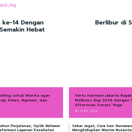
n ke-14 Dengan
Berlibur di
 Semakin Hebat
velling untuk Wanita agar
Vertu Harmoni Jakarta Rayak
etap Aman, Nyaman, dan
Wellness Day 2026 dengan 
Afternoon Sunset Yoga
30 JUNI 2026
ahun Perjalanan, Optik Melawai
Sekar Jagat, Cara Ivan Gunawan
nsformasi Layanan Kesehatan
Menghidupkan Wastra Nusanta