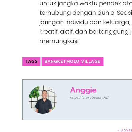
untuk jangka waktu pendek ata
terhubung dengan dunia. Seas
jaringan individu dan keluar
kreatif, aktif, dan bertanggung 
memungkasi.
TAGS
BANGKETMOLO VILLAGE
Anggie
https://storybeauty.id/
- ADVE