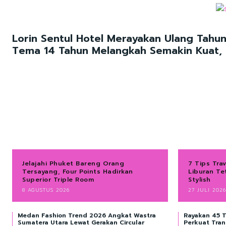
Lorin Sentul Hotel Merayakan Ulang Tahu
Tema 14 Tahun Melangkah Semakin Kuat,
Jelajahi Phuket Bareng Orang
7 Tips Tra
Tersayang, Four Points Hadirkan
Liburan T
Superior Triple Room
Stylish
8 AGUSTUS 2026
27 JULI 2026
Medan Fashion Trend 2026 Angkat Wastra
Rayakan 45 T
Sumatera Utara Lewat Gerakan Circular
Perkuat Tra