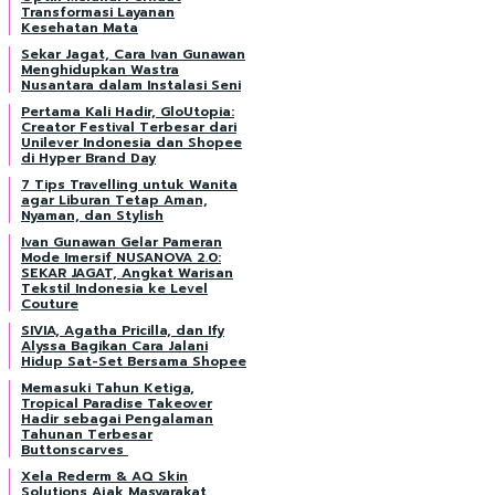
Transformasi Layanan
Kesehatan Mata
Sekar Jagat, Cara Ivan Gunawan
Menghidupkan Wastra
Nusantara dalam Instalasi Seni
Pertama Kali Hadir, GloUtopia:
Creator Festival Terbesar dari
Unilever Indonesia dan Shopee
di Hyper Brand Day
7 Tips Travelling untuk Wanita
agar Liburan Tetap Aman,
Nyaman, dan Stylish
Ivan Gunawan Gelar Pameran
Mode Imersif NUSANOVA 2.0:
SEKAR JAGAT, Angkat Warisan
Tekstil Indonesia ke Level
Couture
SIVIA, Agatha Pricilla, dan Ify
Alyssa Bagikan Cara Jalani
Hidup Sat-Set Bersama Shopee
Memasuki Tahun Ketiga,
Tropical Paradise Takeover
Hadir sebagai Pengalaman
Tahunan Terbesar
Buttonscarves
Xela Rederm & AQ Skin
Solutions Ajak Masyarakat