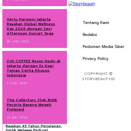
Vertu Harmoni Jakarta
Tentang Kami
Rayakan Global Wellness
Day 2026 dengan Sesi
Afternoon Sunset Yoga
Redaksi
30 JUNI 2026
Pedoman Media Siber
Privacy Policy
ZUS COFFEE Resmi Hadir di
Jakarta dengan Es Kopi
Teman Cerita Khusus
COPYRIGHT ©
Indonesia
STORYBEAUTYID
7 JUNI 2026
The Collectors Club Bidik
Pecinta Barang Mewah
Preloved
28 MEI 2026
Rayakan 45 Tahun Perjalanan,
Optik Melawai Perkuat