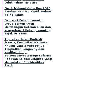
Lebih Paham Melasma
Optik Melawai Vision Run 2026
Rayakan Hari Jadi Optik Melawai
ke-45 Tahun
Gentem Lifelong Learning
Group Berkomitmen
Membangun Keterampilan dan
Kompetensi Lifelong Learning
Sejak Usia Dini
AgeLetics Resmi Hadir di
Jakarta, Komunitas Wellness
Khusus Lansia yang Fokus
Tingkatkan Longevity dan
Kualitas Hidup
Buttonscarves x Nagita Slavina
Hadirkan Koleksi Lengkap yang
Memadukan Dua Identitas
Ikonik