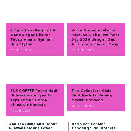
7 Tips Travelling untuk
Vertu Harmoni Jakarta
Wanita agar Liburan
Rayakan Global Wellness
Tetap Aman, Nyaman,
Day 2026 dengan Sesi
dan Stylish
Afternoon Sunset Yoga
27 JULI 2026
30 JUNI 2026
ZUS COFFEE Resmi Hadir
The Collectors Club
di Jakarta dengan Es
Bidik Pecinta Barang
Kopi Teman Cerita
Mewah Preloved
Khusus Indonesia
28 MEI 2026
7 JUNI 2026
Annisaa Ghina Rilis Debut
Napoleon For Men
Runway Perdana Lewat
Gandeng Side Brothers