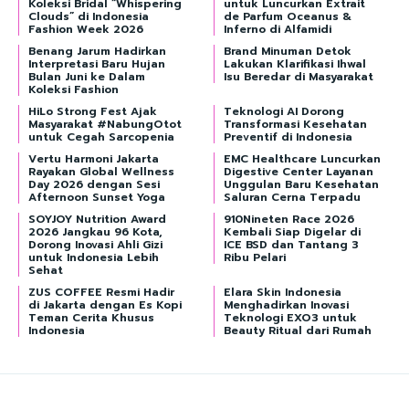
Koleksi Bridal “Whispering
untuk Luncurkan Extrait
Clouds” di Indonesia
de Parfum Oceanus &
Fashion Week 2026
Inferno di Alfamidi
Benang Jarum Hadirkan
Brand Minuman Detok
Interpretasi Baru Hujan
Lakukan Klarifikasi Ihwal
Bulan Juni ke Dalam
Isu Beredar di Masyarakat
Koleksi Fashion
HiLo Strong Fest Ajak
Teknologi AI Dorong
Masyarakat #NabungOtot
Transformasi Kesehatan
untuk Cegah Sarcopenia
Preventif di Indonesia
Vertu Harmoni Jakarta
EMC Healthcare Luncurkan
Rayakan Global Wellness
Digestive Center Layanan
Day 2026 dengan Sesi
Unggulan Baru Kesehatan
Afternoon Sunset Yoga
Saluran Cerna Terpadu
SOYJOY Nutrition Award
910Nineten Race 2026
2026 Jangkau 96 Kota,
Kembali Siap Digelar di
Dorong Inovasi Ahli Gizi
ICE BSD dan Tantang 3
untuk Indonesia Lebih
Ribu Pelari
Sehat
ZUS COFFEE Resmi Hadir
Elara Skin Indonesia
di Jakarta dengan Es Kopi
Menghadirkan Inovasi
Teman Cerita Khusus
Teknologi EXO3 untuk
Indonesia
Beauty Ritual dari Rumah