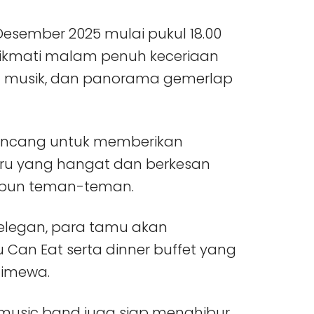
 Desember 2025 mulai pukul 18.00
ikmati malam penuh keceriaan
n musik, dan panorama gemerlap
irancang untuk memberikan
u yang hangat dan berkesan
upun teman-teman.
elegan, para tamu akan
 Can Eat serta dinner buffet yang
timewa.
e music band juga siap menghibur