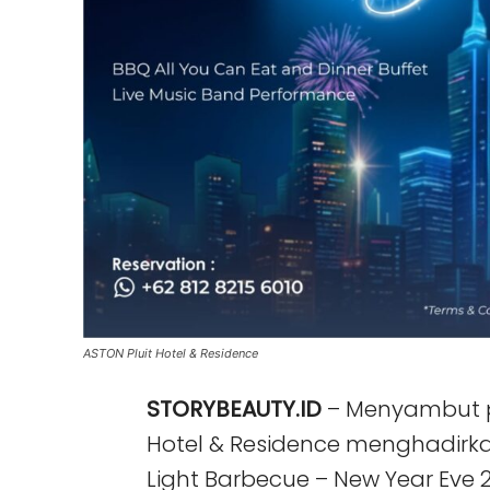
ASTON Pluit Hotel & Residence
STORYBEAUTY.ID
– Menyambut pe
Hotel & Residence menghadirkan
Light Barbecue – New Year Eve 2