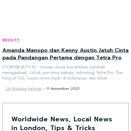
BEAUTY
Amanda Manopo dan Kenny Austin Jatuh Cinta
pada Pandangan Pertama dengan Tetra Pro
STORYBEAUTY.ID - Inovasi dunia kecantikan kembali
menggebrak. Untuk pertama kalinya, teknologi Tetra Pro The
King of CO₂ Laser resmi hadir di Indonesia, dan Klinik...
Ofi Rizbuka Rahmah
-
11 November 2025
Worldwide News, Local News
in London, Tips & Tricks