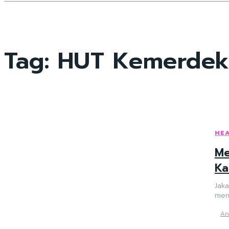
Tag:
HUT Kemerdeka
HE
Me
Ka
Jak
An