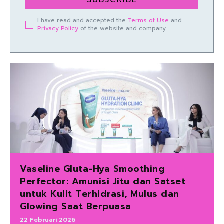
SUBSCRIBE
I have read and accepted the
Terms of Use
and
Privacy Policy
of the website and company.
Vaseline Gluta-Hya Smoothing
Perfector: Amunisi Jitu dan Satset
untuk Kulit Terhidrasi, Mulus dan
Glowing Saat Berpuasa
22 Februari 2026