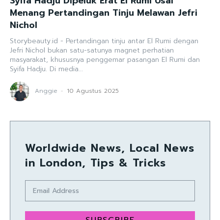
Syifa Hadju Dipeluk Erat El Rumi Usai
Menang Pertandingan Tinju Melawan Jefri
Nichol
Storybeauty.id - Pertandingan tinju antar El Rumi dengan
Jefri Nichol bukan satu-satunya magnet perhatian
masyarakat, khususnya penggemar pasangan El Rumi dan
Syifa Hadju. Di media...
Anggie
-
10 Agustus 2025
Worldwide News, Local News
in London, Tips & Tricks