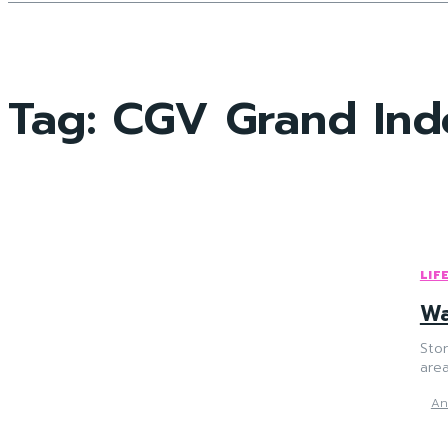
Tag:
CGV Grand Ind
LIF
Wa
Stor
area
An