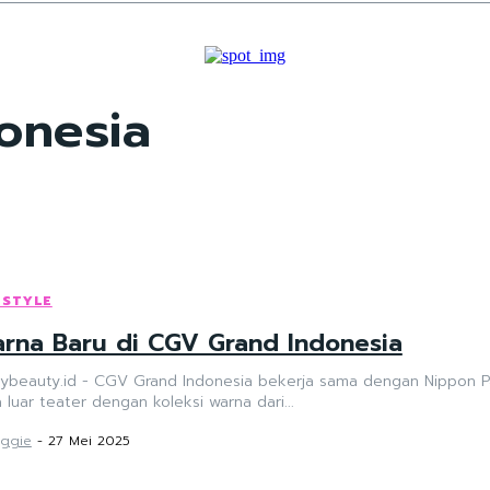
onesia
ESTYLE
rna Baru di CGV Grand Indonesia
ybeauty.id - CGV Grand Indonesia bekerja sama dengan Nippon Pai
 luar teater dengan koleksi warna dari...
ggie
-
27 Mei 2025