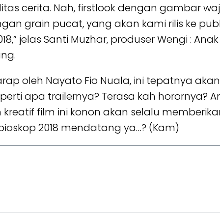
s cerita. Nah, firstlook dengan gambar waja
ngan grain pucat, yang akan kami rilis ke pu
2018,” jelas Santi Muzhar, produser Wengi : An
ang.
rap oleh Nayato Fio Nuala, ini tepatnya akan 
erti apa trailernya? Terasa kah horornya? 
m kreatif film ini konon akan selalu memberik
bioskop 2018 mendatang ya…? (Kam)