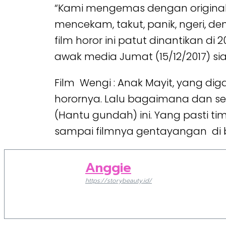
“Kami mengemas dengan originalita
mencekam, takut, panik, ngeri, de
film horor ini patut dinantikan di 
awak media Jumat (15/12/2017) si
Film Wengi : Anak Mayit, yang diga
horornya. Lalu bagaimana dan sep
(Hantu gundah) ini. Yang pasti ti
sampai filmnya gentayangan di 
Anggie
https://storybeauty.id/