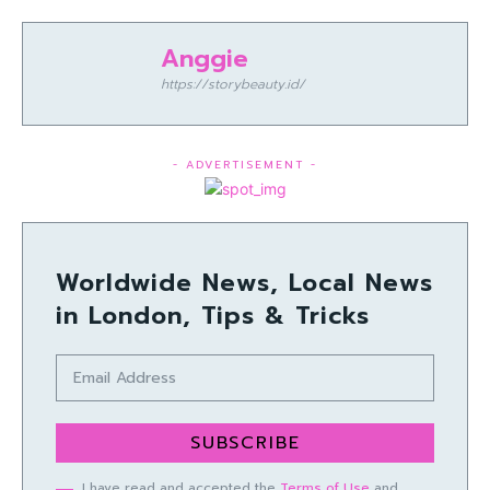
Anggie
https://storybeauty.id/
- ADVERTISEMENT -
Worldwide News, Local News
in London, Tips & Tricks
SUBSCRIBE
I have read and accepted the
Terms of Use
and