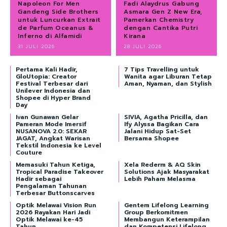
Napoleon For Men
Fadi Alaydrus Gabung
Gandeng Side Brothers
Asmara Gen Z New Era,
untuk Luncurkan Extrait
Pamerkan Chemistry
de Parfum Oceanus &
dengan Cantika Putri
Inferno di Alfamidi
Kirana
31 JULI 2026
28 JULI 2026
Pertama Kali Hadir,
7 Tips Travelling untuk
GloUtopia: Creator
Wanita agar Liburan Tetap
Festival Terbesar dari
Aman, Nyaman, dan Stylish
Unilever Indonesia dan
Shopee di Hyper Brand
Day
Ivan Gunawan Gelar
SIVIA, Agatha Pricilla, dan
Pameran Mode Imersif
Ify Alyssa Bagikan Cara
NUSANOVA 2.0: SEKAR
Jalani Hidup Sat-Set
JAGAT, Angkat Warisan
Bersama Shopee
Tekstil Indonesia ke Level
Couture
Memasuki Tahun Ketiga,
Xela Rederm & AQ Skin
Tropical Paradise Takeover
Solutions Ajak Masyarakat
Hadir sebagai
Lebih Paham Melasma
Pengalaman Tahunan
Terbesar Buttonscarves
Optik Melawai Vision Run
Gentem Lifelong Learning
2026 Rayakan Hari Jadi
Group Berkomitmen
Optik Melawai ke-45
Membangun Keterampilan
Tahun
dan Kompetensi Lifelong