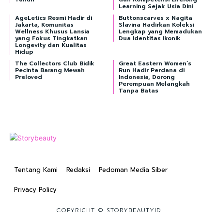
Learning Sejak Usia Dini
AgeLetics Resmi Hadir di
Buttonscarves x Nagita
Jakarta, Komunitas
Slavina Hadirkan Koleksi
Wellness Khusus Lansia
Lengkap yang Memadukan
yang Fokus Tingkatkan
Dua Identitas Ikonik
Longevity dan Kualitas
Hidup
The Collectors Club Bidik
Great Eastern Women’s
Pecinta Barang Mewah
Run Hadir Perdana di
Preloved
Indonesia, Dorong
Perempuan Melangkah
Tanpa Batas
Tentang Kami
Redaksi
Pedoman Media Siber
Privacy Policy
COPYRIGHT © STORYBEAUTYID