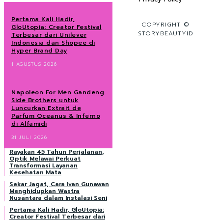
Pertama Kali Hadir,
COPYRIGHT ©
GloUtopia: Creator Festival
STORYBEAUTYID
Terbesar dari Unilever
Indonesia dan Shopee di
Hyper Brand Day
1 AGUSTUS 2026
Napoleon For Men Gandeng
Side Brothers untuk
Luncurkan Extrait de
Parfum Oceanus & Inferno
di Alfamidi
31 JULI 2026
Rayakan 45 Tahun Perjalanan,
Optik Melawai Perkuat
Transformasi Layanan
Kesehatan Mata
Sekar Jagat, Cara Ivan Gunawan
Menghidupkan Wastra
Nusantara dalam Instalasi Seni
Pertama Kali Hadir, GloUtopia:
Creator Festival Terbesar dari