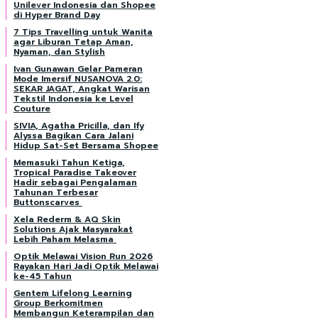
Unilever Indonesia dan Shopee
di Hyper Brand Day
7 Tips Travelling untuk Wanita
agar Liburan Tetap Aman,
Nyaman, dan Stylish
Ivan Gunawan Gelar Pameran
Mode Imersif NUSANOVA 2.0:
SEKAR JAGAT, Angkat Warisan
Tekstil Indonesia ke Level
Couture
SIVIA, Agatha Pricilla, dan Ify
Alyssa Bagikan Cara Jalani
Hidup Sat-Set Bersama Shopee
Memasuki Tahun Ketiga,
Tropical Paradise Takeover
Hadir sebagai Pengalaman
Tahunan Terbesar
Buttonscarves
Xela Rederm & AQ Skin
Solutions Ajak Masyarakat
Lebih Paham Melasma
Optik Melawai Vision Run 2026
Rayakan Hari Jadi Optik Melawai
ke-45 Tahun
Gentem Lifelong Learning
Group Berkomitmen
Membangun Keterampilan dan