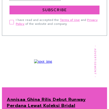
SUBSCRIBE
I have read and accepted the
Terms of Use
and
Privacy
Policy
of the website and company.
- ADVERTISEMENT -
Annisaa Ghina Rilis Debut Runway
Perdana Lewat Koleksi Bridal