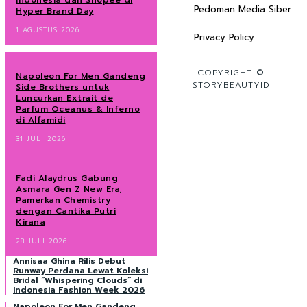
Indonesia dan Shopee di
Pedoman Media Siber
Hyper Brand Day
1 AGUSTUS 2026
Privacy Policy
COPYRIGHT ©
Napoleon For Men Gandeng
STORYBEAUTYID
Side Brothers untuk
Luncurkan Extrait de
Parfum Oceanus & Inferno
di Alfamidi
31 JULI 2026
Fadi Alaydrus Gabung
Asmara Gen Z New Era,
Pamerkan Chemistry
dengan Cantika Putri
Kirana
28 JULI 2026
Annisaa Ghina Rilis Debut
Runway Perdana Lewat Koleksi
Bridal “Whispering Clouds” di
Indonesia Fashion Week 2026
Napoleon For Men Gandeng