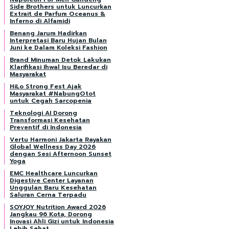
Side Brothers untuk Luncurkan
Extrait de Parfum Oceanus &
Inferno di Alfamidi
Benang Jarum Hadirkan
Interpretasi Baru Hujan Bulan
Juni ke Dalam Koleksi Fashion
Brand Minuman Detok Lakukan
Klarifikasi Ihwal Isu Beredar di
Masyarakat
HiLo Strong Fest Ajak
Masyarakat #NabungOtot
untuk Cegah Sarcopenia
Teknologi AI Dorong
Transformasi Kesehatan
Preventif di Indonesia
Vertu Harmoni Jakarta Rayakan
Global Wellness Day 2026
dengan Sesi Afternoon Sunset
Yoga
EMC Healthcare Luncurkan
Digestive Center Layanan
Unggulan Baru Kesehatan
Saluran Cerna Terpadu
SOYJOY Nutrition Award 2026
Jangkau 96 Kota, Dorong
Inovasi Ahli Gizi untuk Indonesia
Lebih Sehat