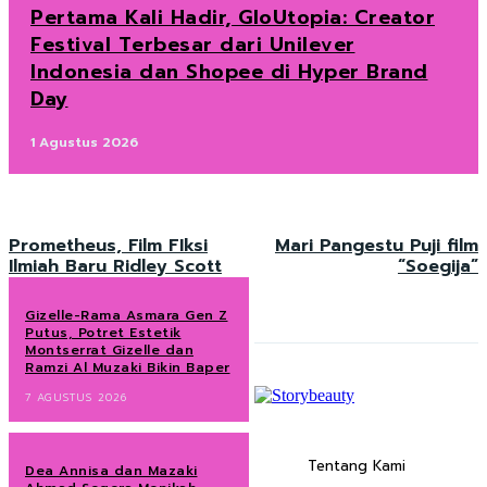
Pertama Kali Hadir, GloUtopia: Creator
Festival Terbesar dari Unilever
Indonesia dan Shopee di Hyper Brand
Day
1 Agustus 2026
Prometheus, Film FIksi
Mari Pangestu Puji film
Ilmiah Baru Ridley Scott
“Soegija”
Gizelle-Rama Asmara Gen Z
Putus, Potret Estetik
Montserrat Gizelle dan
Ramzi Al Muzaki Bikin Baper
7 AGUSTUS 2026
Tentang Kami
Dea Annisa dan Mazaki