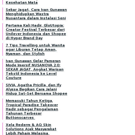
Kesehatan Mata
Sekar Jagat, Cara Ivan Gunawan
Menghidupkan Wastra
Nusantara dalam Instalasi Seni
Pertama Kali Hadir, GloUtopia:
Creator Festival Terbesar dari
Unilever Indonesia dan Shopee
di Hyper Brand Day
7 Tips Travelling untuk Wanita
agar Liburan Tetap Aman,
Nyaman, dan Stylish
Ivan Gunawan Gelar Pameran
Mode Imersif NUSANOVA 2.0:
SEKAR JAGAT, Angkat Warisan
Tekstil Indonesia ke Level
Couture
SIVIA, Agatha Pricilla, dan Ify
Alyssa Bagikan Cara Jalani
Hidup Sat-Set Bersama Shopee
Memasuki Tahun Ketiga,
Tropical Paradise Takeover
Hadir sebagai Pengalaman
Tahunan Terbesar
Buttonscarves
Xela Rederm & AQ Skin
Solutions Ajak Masyarakat
Lebih Paham Melasma