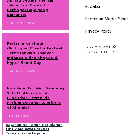
Ahmad Segera Menikah,
Jalani Foto Prewed
Redaksi
Berbagai Gaya yang
Romantis
Pedoman Media Siber
5 AGUSTUS 2026
Privacy Policy
Pertama Kali Hadir,
COPYRIGHT ©
GloUtopia: Creator Festival
STORYBEAUTYID
Terbesar dari Unilever
Indonesia dan Shopee di
Hyper Brand Day
1 AGUSTUS 2026
Napoleon For Men Gandeng
Side Brothers untuk
Luncurkan Extrait de
Parfum Oceanus & Inferno
di Alfamidi
31 JULI 2026
Rayakan 45 Tahun Perjalanan,
Optik Melawai Perkuat
Transformasi Layanan