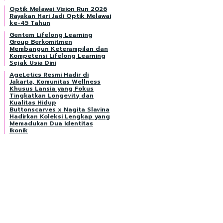
Optik Melawai Vision Run 2026
Rayakan Hari Jadi Optik Melawai
ke-45 Tahun
Gentem Lifelong Learning
Group Berkomitmen
Membangun Keterampilan dan
Kompetensi Lifelong Learning
Sejak Usia Dini
AgeLetics Resmi Hadir di
Jakarta, Komunitas Wellness
Khusus Lansia yang Fokus
Tingkatkan Longevity dan
Kualitas Hidup
Buttonscarves x Nagita Slavina
Hadirkan Koleksi Lengkap yang
Memadukan Dua Identitas
Ikonik