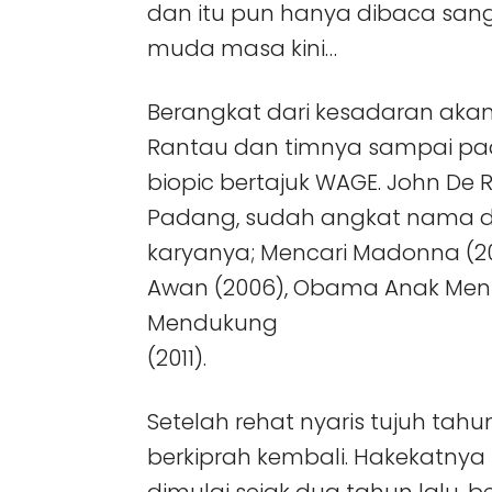
dan itu pun hanya dibaca sang
muda masa kini…
Berangkat dari kesadaran akan
Rantau dan timnya sampai pa
biopic bertajuk WAGE. John De R
Padang, sudah angkat nama di 
karyanya; Mencari Madonna (20
Awan (2006), Obama Anak Ment
Mendukung
(2011).
Setelah rehat nyaris tujuh tah
berkiprah kembali. Hakekatny
dimulai sejak dua tahun lalu, 