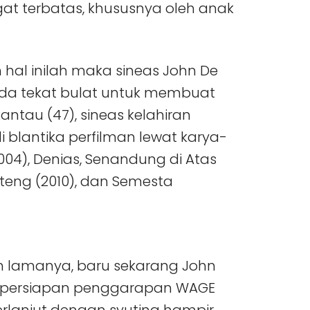
at terbatas, khususnya oleh anak
 hal inilah maka sineas John De
da tekat bulat untuk membuat
antau (47), sineas kelahiran
blantika perfilman lewat karya-
04), Denias, Senandung di Atas
eng (2010), dan Semesta
un lamanya, baru sekarang John
a persiapan penggarapan WAGE
berlanjut dengan syuting hampir