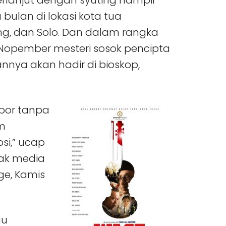
bulan di lokasi kota tua
ng, dan Solo. Dan dalam rangka
Nopember mesteri sosok pencipta
nnya akan hadir di bioskop,
bor tanpa
lm
si,” ucap
wak media
ge, Kamis
au