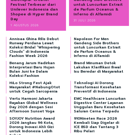
Festival Terbesar dari
untuk Luncurkan Extrait
Unilever Indonesia dan
de Parfum Oceanus &
Shopee di Hyper Brand
Inferno di Alfamidi
Day
31 JULI 2026
1 AGUSTUS 2026
Annisaa Ghina Rilis Debut
Napoleon For Men
Runway Perdana Lewat
Gandeng Side Brothers
Koleksi Bridal “Whispering
untuk Luncurkan Extrait
Clouds” di Indonesia
de Parfum Oceanus &
Fashion Week 2026
Inferno di Alfamidi
Benang Jarum Hadirkan
Brand Minuman Detok
Interpretasi Baru Hujan
Lakukan Klarifikasi Ihwal
Bulan Juni ke Dalam
Isu Beredar di Masyarakat
Koleksi Fashion
HiLo Strong Fest Ajak
Teknologi AI Dorong
Masyarakat #NabungOtot
Transformasi Kesehatan
untuk Cegah Sarcopenia
Preventif di Indonesia
Vertu Harmoni Jakarta
EMC Healthcare Luncurkan
Rayakan Global Wellness
Digestive Center Layanan
Day 2026 dengan Sesi
Unggulan Baru Kesehatan
Afternoon Sunset Yoga
Saluran Cerna Terpadu
SOYJOY Nutrition Award
910Nineten Race 2026
2026 Jangkau 96 Kota,
Kembali Siap Digelar di
Dorong Inovasi Ahli Gizi
ICE BSD dan Tantang 3
untuk Indonesia Lebih
Ribu Pelari