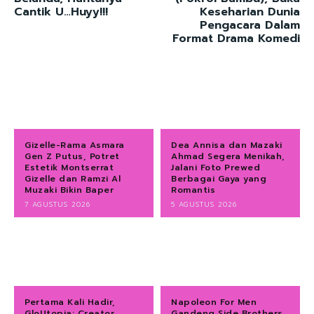
Cantik U…Huyy!!!
Keseharian Dunia
Pengacara Dalam
Format Drama Komedi
Gizelle-Rama Asmara
Dea Annisa dan Mazaki
Gen Z Putus, Potret
Ahmad Segera Menikah,
Estetik Montserrat
Jalani Foto Prewed
Gizelle dan Ramzi Al
Berbagai Gaya yang
Muzaki Bikin Baper
Romantis
7 AGUSTUS 2026
5 AGUSTUS 2026
Pertama Kali Hadir,
Napoleon For Men
GloUtopia: Creator
Gandeng Side Brothers