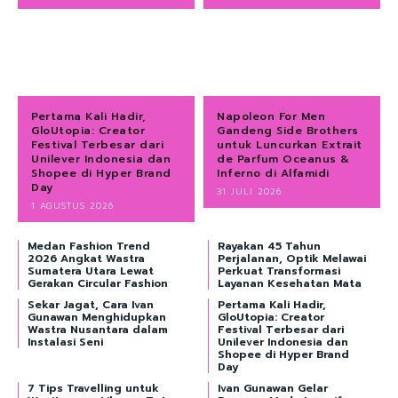
Pertama Kali Hadir,
Napoleon For Men
GloUtopia: Creator
Gandeng Side Brothers
Festival Terbesar dari
untuk Luncurkan Extrait
Unilever Indonesia dan
de Parfum Oceanus &
Shopee di Hyper Brand
Inferno di Alfamidi
Day
31 JULI 2026
1 AGUSTUS 2026
Medan Fashion Trend
Rayakan 45 Tahun
2026 Angkat Wastra
Perjalanan, Optik Melawai
Sumatera Utara Lewat
Perkuat Transformasi
Gerakan Circular Fashion
Layanan Kesehatan Mata
Sekar Jagat, Cara Ivan
Pertama Kali Hadir,
Gunawan Menghidupkan
GloUtopia: Creator
Wastra Nusantara dalam
Festival Terbesar dari
Instalasi Seni
Unilever Indonesia dan
Shopee di Hyper Brand
Day
7 Tips Travelling untuk
Ivan Gunawan Gelar