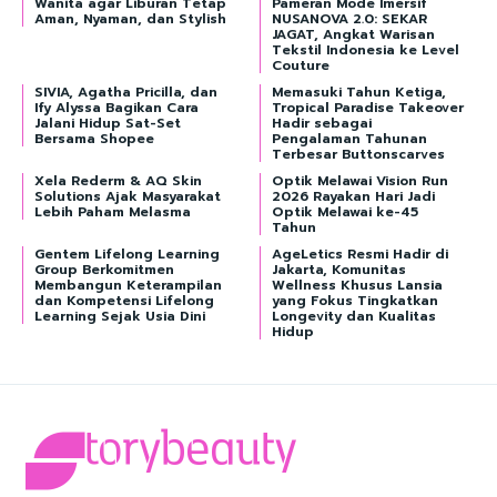
Wanita agar Liburan Tetap
Pameran Mode Imersif
Aman, Nyaman, dan Stylish
NUSANOVA 2.0: SEKAR
JAGAT, Angkat Warisan
Tekstil Indonesia ke Level
Couture
SIVIA, Agatha Pricilla, dan
Memasuki Tahun Ketiga,
Ify Alyssa Bagikan Cara
Tropical Paradise Takeover
Jalani Hidup Sat-Set
Hadir sebagai
Bersama Shopee
Pengalaman Tahunan
Terbesar Buttonscarves
Xela Rederm & AQ Skin
Optik Melawai Vision Run
Solutions Ajak Masyarakat
2026 Rayakan Hari Jadi
Lebih Paham Melasma
Optik Melawai ke-45
Tahun
Gentem Lifelong Learning
AgeLetics Resmi Hadir di
Group Berkomitmen
Jakarta, Komunitas
Membangun Keterampilan
Wellness Khusus Lansia
dan Kompetensi Lifelong
yang Fokus Tingkatkan
Learning Sejak Usia Dini
Longevity dan Kualitas
Hidup