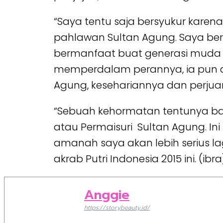
“Saya tentu saja bersyukur karen
pahlawan Sultan Agung. Saya be
bermanfaat buat generasi muda d
memperdalam perannya, ia pun ak
Agung, kesehariannya dan perj
“Sebuah kehormatan tentunya bag
atau Permaisuri Sultan Agung. I
amanah saya akan lebih serius la
akrab Putri Indonesia 2015 ini. (ibra
Anggie
https://storybeauty.id/