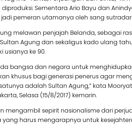
 diproduksi. Sementara Ario Bayu dan Anind
caya jadi pemeran utamanya oleh sang sutrad
Agung melawan penjajah Belanda, sebagai ra
 Sultan Agung dan sekaligus kado ulang tah
 usianya ke 90.
pada bangsa dan negara untuk menghidupk
ujukan khusus bagi generasi penerus agar m
satunya adalah Sultan Agung,” kata Mooryati
rta, Selasa (15/8/2017) kemarin.
ngin mengambil sepirit nasionalisme dari pe
 kita yang harus mengarapnya untuk kesejah