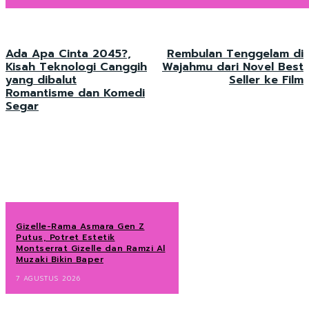
Ada Apa Cinta 2045?,
Rembulan Tenggelam di
Kisah Teknologi Canggih
Wajahmu dari Novel Best
yang dibalut
Seller ke Film
Romantisme dan Komedi
Segar
Gizelle-Rama Asmara Gen Z
Putus, Potret Estetik
Montserrat Gizelle dan Ramzi Al
Muzaki Bikin Baper
7 AGUSTUS 2026