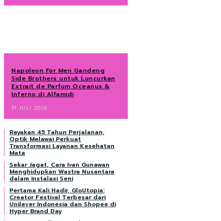
Napoleon For Men Gandeng
Side Brothers untuk Luncurkan
Extrait de Parfum Oceanus &
Inferno di Alfamidi
31 JULI 2026
Rayakan 45 Tahun Perjalanan,
Optik Melawai Perkuat
Transformasi Layanan Kesehatan
Mata
Sekar Jagat, Cara Ivan Gunawan
Menghidupkan Wastra Nusantara
dalam Instalasi Seni
Pertama Kali Hadir, GloUtopia:
Creator Festival Terbesar dari
Unilever Indonesia dan Shopee di
Hyper Brand Day