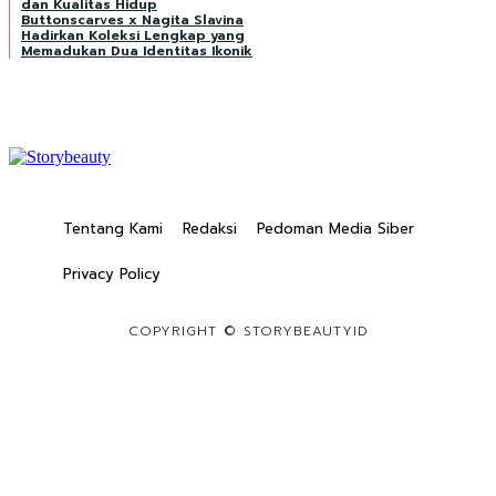
dan Kualitas Hidup
Buttonscarves x Nagita Slavina
Hadirkan Koleksi Lengkap yang
Memadukan Dua Identitas Ikonik
Tentang Kami
Redaksi
Pedoman Media Siber
Privacy Policy
COPYRIGHT © STORYBEAUTYID