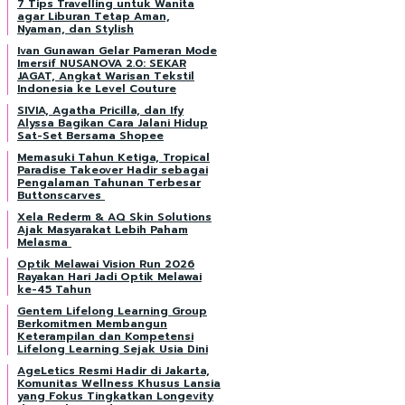
7 Tips Travelling untuk Wanita
agar Liburan Tetap Aman,
Nyaman, dan Stylish
Ivan Gunawan Gelar Pameran Mode
Imersif NUSANOVA 2.0: SEKAR
JAGAT, Angkat Warisan Tekstil
Indonesia ke Level Couture
SIVIA, Agatha Pricilla, dan Ify
Alyssa Bagikan Cara Jalani Hidup
Sat-Set Bersama Shopee
Memasuki Tahun Ketiga, Tropical
Paradise Takeover Hadir sebagai
Pengalaman Tahunan Terbesar
Buttonscarves
Xela Rederm & AQ Skin Solutions
Ajak Masyarakat Lebih Paham
Melasma
Optik Melawai Vision Run 2026
Rayakan Hari Jadi Optik Melawai
ke-45 Tahun
Gentem Lifelong Learning Group
Berkomitmen Membangun
Keterampilan dan Kompetensi
Lifelong Learning Sejak Usia Dini
AgeLetics Resmi Hadir di Jakarta,
Komunitas Wellness Khusus Lansia
yang Fokus Tingkatkan Longevity